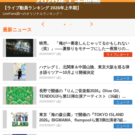
【ライブ動員ランキング 2026年上半期】
LiveFans調べのオリジナルランキング！
最新ニュース
映秀。 「俺が一番楽しんじゃってるかもしれない
（笑）」――夏祭りをモチーフにした一夜限りのス
ペシャルライブ『色祭』レポート
2026/08/07 (金)
ライブレポート
ハナレグミ、北関東＆中国山陰、東京大阪を巡る弾
き語りツアー10月より開催決定
2026/08/07 (金)
ニュース
長野で開催の『りんご音楽祭2026』Olive Oil、
TENDOUJIら第11弾出演アーティスト（16組）を
発表
2026/08/07 (金)
ニュース
東京「海の森公園」で開催の『TOKYO ISLAND
2026』BIGMAMA、flumpoolら第3弾出演者7組を
発表 ワークショップ・アート出展者を募集
2026/08/07 (金)
ニュース