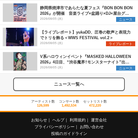
静岡県焼津市であらたな夏フェス『BON BON BON
2026』が開催 音楽ライブ×盆踊り×DJ×屋台グル
メ×ランタンナイトで彩る2日間
2026/08/05 (水)
ニュース
【ライブレポート】yukaDD、圧巻の歌声と表現力
でトリを飾る＜WWS FESTIVAL vol.2＞
2026/08/05 (水)
ライブレポート
V系ハロウィンイベント『MASKED HALLOWEEN
2026』4日目、“渋谷魔界†モンスターナイト”出演6
組を発表
2026/08/05 (水)
ニュース
ニュース一覧へ
アーティスト数
コンサート数
セットリスト数
126,599
1,492,534
472,220
お知らせ
｜
ヘルプ
｜
利用規約
｜
運営会社
プライバシーポリシー
｜
お問い合わせ
投稿のガイドライン