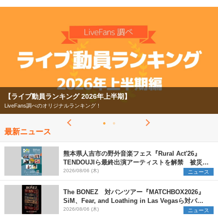
【ライブ動員ランキング 2026年上半期】
LiveFans調べのオリジナルランキング！
最新ニュース
熊本県人吉市の野外音楽フェス『Rural Act'26』
TENDOUJIら最終出演アーティストを解禁 被災地
支援プロジェクトの始動も発表
2026/08/06 (木)
ニュース
The BONEZ 対バンツアー『MATCHBOX2026』
SiM、Fear, and Loathing in Las Vegasら対バン
アーティストを一斉解禁
2026/08/06 (木)
ニュース