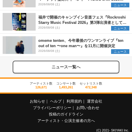
早割チケット発売開始
2026/08/08 (土)
ニュース
福井で開催のキャンプイン音楽フェス『Rockroshi
Starry Music Festival 2026』第3弾出演者として
SCOOBIE DO、かりゆし58、Reiを発表
2026/08/08 (土)
ニュース
omeme tenten、今年最後のワンマンライブ『ten
out of ten 〜one man〜』を11月に開催決定
2026/08/08 (土)
ニュース
ニュース一覧へ
アーティスト数
コンサート数
セットリスト数
126,671
1,493,261
472,348
お知らせ
｜
ヘルプ
｜
利用規約
｜
運営会社
プライバシーポリシー
｜
お問い合わせ
投稿のガイドライン
アーティスト・公演主催者の方へ
(C) 2021- SKIYAKI Inc.