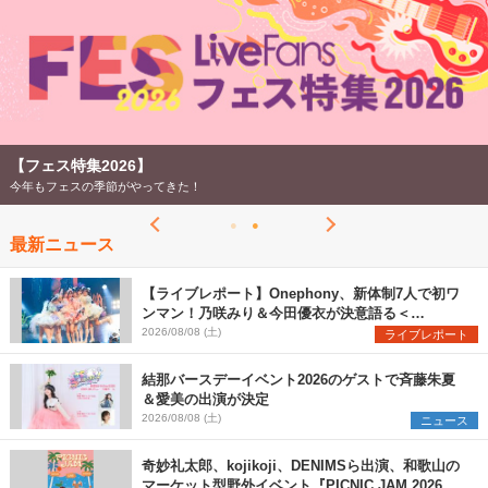
【フェス特集2026】
今年もフェスの季節がやってきた！
最新ニュース
【ライブレポート】Onephony、新体制7人で初ワ
ンマン！乃咲みり＆今田優衣が決意語る＜
Onephony新体制1st Oneman Live はじまりの夏
2026/08/08 (土)
ライブレポート
＞
結那バースデーイベント2026のゲストで斉藤朱夏
＆愛美の出演が決定
2026/08/08 (土)
ニュース
奇妙礼太郎、kojikoji、DENIMSら出演、和歌山の
マーケット型野外イベント『PICNIC JAM 2026』