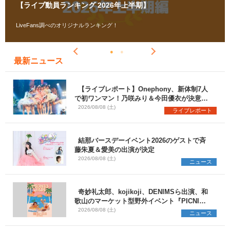
【ライブ動員ランキング 2026年上半期】
LiveFans調べのオリジナルランキング！
最新ニュース
【ライブレポート】Onephony、新体制7人
で初ワンマン！乃咲みり＆今田優衣が決意語
る＜Onephony新体制1st Oneman Live は
2026/08/08 (土)
ライブレポート
じまりの夏＞
結那バースデーイベント2026のゲストで斉
藤朱夏＆愛美の出演が決定
2026/08/08 (土)
ニュース
奇妙礼太郎、kojikoji、DENIMSら出演、和
歌山のマーケット型野外イベント『PICNIC
JAM 2026』早割チケット発売開始
2026/08/08 (土)
ニュース