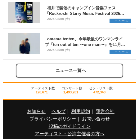
福井で開催のキャンプイン音楽フェス
『Rockroshi Starry Music Festival 2026』
第3弾出演者としてSCOOBIE DO、かりゆし
2026/08/08 (土)
ニュース
58、Reiを発表
omeme tenten、今年最後のワンマンライ
ブ『ten out of ten 〜one man〜』を11月に
開催決定
2026/08/08 (土)
ニュース
ニュース一覧へ
アーティスト数
コンサート数
セットリスト数
126,671
1,493,261
472,348
お知らせ
｜
ヘルプ
｜
利用規約
｜
運営会社
プライバシーポリシー
｜
お問い合わせ
投稿のガイドライン
アーティスト・公演主催者の方へ