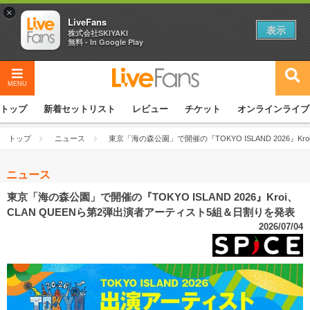
×
LiveFans
表示
株式会社SKIYAKI
無料 - In Google Play
MENU
トップ
新着セットリスト
レビュー
チケット
オンラインライブ
トップ
ニュース
東京「海の森公園」で開催の『TOKYO ISLAND 2026』K
ニュース
東京「海の森公園」で開催の『TOKYO ISLAND 2026』Kroi、
CLAN QUEENら第2弾出演者アーティスト5組＆⽇割りを発表
2026/07/04