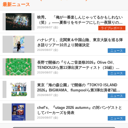
最新ニュース
映秀。 「俺が一番楽しんじゃってるかもしれない
（笑）」――夏祭りをモチーフにした一夜限りのス
ペシャルライブ『色祭』レポート
2026/08/07 (金)
ライブレポート
ハナレグミ、北関東＆中国山陰、東京大阪を巡る弾
き語りツアー10月より開催決定
2026/08/07 (金)
ニュース
長野で開催の『りんご音楽祭2026』Olive Oil、
TENDOUJIら第11弾出演アーティスト（16組）を
発表
2026/08/07 (金)
ニュース
東京「海の森公園」で開催の『TOKYO ISLAND
2026』BIGMAMA、flumpoolら第3弾出演者7組を
発表 ワークショップ・アート出展者を募集
2026/08/07 (金)
ニュース
chef’s、『utage 2026 autumn』の対バンゲストと
してパーカーズを発表
2026/08/07 (金)
ニュース