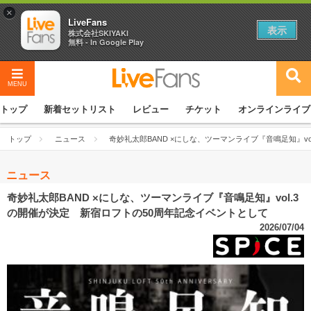
×
LiveFans
表示
株式会社SKIYAKI
無料 - In Google Play
MENU
トップ
新着セットリスト
レビュー
チケット
オンラインライブ
トップ
ニュース
奇妙礼太郎BAND ×にしな、ツーマンライブ『音鳴足知』v
ニュース
奇妙礼太郎BAND ×にしな、ツーマンライブ『音鳴足知』vol.3
の開催が決定 新宿ロフトの50周年記念イベントとして
2026/07/04