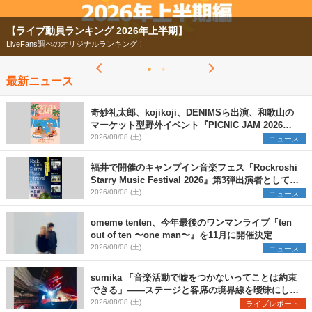
【ライブ動員ランキング 2026年上半期】
LiveFans調べのオリジナルランキング！
最新ニュース
奇妙礼太郎、kojikoji、DENIMSら出演、和歌山の
マーケット型野外イベント『PICNIC JAM 2026』
早割チケット発売開始
2026/08/08 (土)
ニュース
福井で開催のキャンプイン音楽フェス『Rockroshi
Starry Music Festival 2026』第3弾出演者として
SCOOBIE DO、かりゆし58、Reiを発表
2026/08/08 (土)
ニュース
omeme tenten、今年最後のワンマンライブ『ten
out of ten 〜one man〜』を11月に開催決定
2026/08/08 (土)
ニュース
sumika 「音楽活動で嘘をつかないってことは約束
できる」――ステージと客席の境界線を曖昧にし
た、ツアーファイナル武道館公演レポート
2026/08/08 (土)
ライブレポート