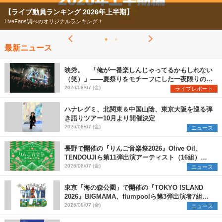
【ライブ動員ランキング 2026年上半期】
LiveFans調べのオリジナルランキング！
最新ニュース
映秀。 「俺が一番楽しんじゃってるかもしれない
（笑）」――夏祭りをモチーフにした一夜限りのス
ペシャルライブ『色祭』レポート
2026/08/07 (金)
ライブレポート
ハナレグミ、北関東＆中国山陰、東京大阪を巡る弾
き語りツアー10月より開催決定
2026/08/07 (金)
ニュース
長野で開催の『りんご音楽祭2026』Olive Oil、
TENDOUJIら第11弾出演アーティスト（16組）を
発表
2026/08/07 (金)
ニュース
東京「海の森公園」で開催の『TOKYO ISLAND
2026』BIGMAMA、flumpoolら第3弾出演者7組を
発表 ワークショップ・アート出展者を募集
2026/08/07 (金)
ニュース