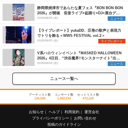
静岡県焼津市であらたな夏フェス『BON BON BON
2026』が開催 音楽ライブ×盆踊り×DJ×屋台グル
メ×ランタンナイトで彩る2日間
2026/08/05 (水)
ニュース
【ライブレポート】yukaDD、圧巻の歌声と表現力
でトリを飾る＜WWS FESTIVAL vol.2＞
2026/08/05 (水)
ライブレポート
V系ハロウィンイベント『MASKED HALLOWEEN
2026』4日目、“渋谷魔界†モンスターナイト”出演6
組を発表
2026/08/05 (水)
ニュース
ニュース一覧へ
アーティスト数
コンサート数
セットリスト数
126,599
1,492,534
472,220
お知らせ
｜
ヘルプ
｜
利用規約
｜
運営会社
プライバシーポリシー
｜
お問い合わせ
投稿のガイドライン