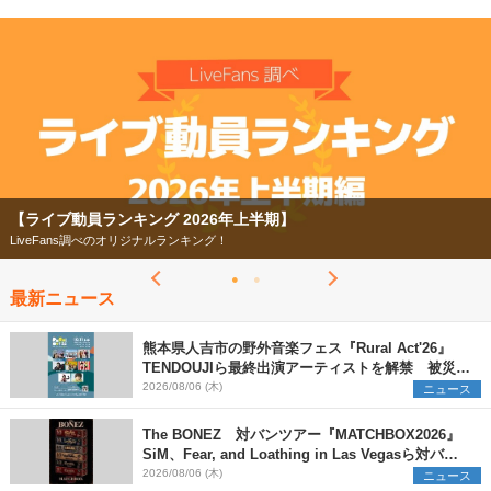
【ライブ動員ランキング 2026年上半期】
LiveFans調べのオリジナルランキング！
最新ニュース
熊本県人吉市の野外音楽フェス『Rural Act'26』
TENDOUJIら最終出演アーティストを解禁 被災地
支援プロジェクトの始動も発表
2026/08/06 (木)
ニュース
The BONEZ 対バンツアー『MATCHBOX2026』
SiM、Fear, and Loathing in Las Vegasら対バン
アーティストを一斉解禁
2026/08/06 (木)
ニュース