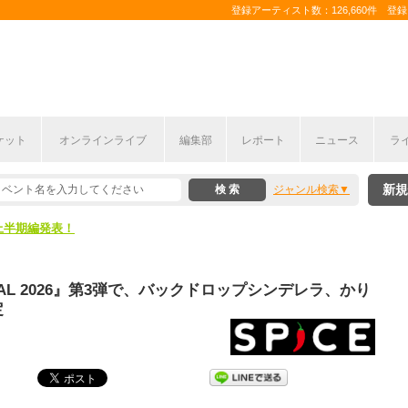
登録アーティスト数：126,660件 登録コ
ケット
オンラインライブ
編集部
レポート
ニュース
ラ
新規
ジャンル検索
ここから！
上半期編発表！
ここから！
IVAL 2026』第3弾で、バックドロップシンデレラ、かり
上半期編発表！
定