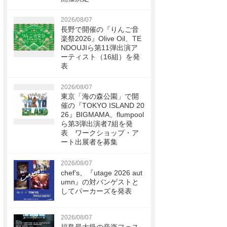
2026/08/07
長野で開催の『りんご音
楽祭2026』Olive Oil、TE
NDOUJIら第11弾出演ア
ーティスト（16組）を発
表
2026/08/07
東京「海の森公園」で開
催の『TOKYO ISLAND 20
26』BIGMAMA、flumpool
ら第3弾出演者7組を発
表 ワークショップ・ア
ート出展者を募集
2026/08/07
chef’s、『utage 2026 aut
umn』の対バンゲストと
してパーカーズを発表
2026/08/07