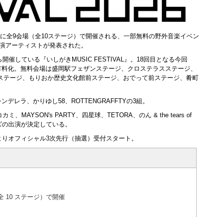
中心に全9会場（全10ステージ）で開催される、一部無料の野外音楽イベン
第3弾出演アーティストが発表された。
催している『いしがきMUSIC FESTIVAL』。18回目となる今回
有料化。無料会場は盛岡駅フェザンステージ、クロステラスステージ、
前ステージ、もりおか歴史文化館前ステージ、おでって前ステージ、肴町
レラ、かりゆし58、ROTTENGRAFFTYの3組。
カミ、MAYSON's PARTY、四星球、TETORA、
のん & the tears of
ズ
の出演が決定している。
00よりオフィシャル3次先行（抽選）受付スタート。
 10 ステージ）で開催