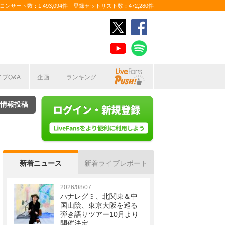
ンサート数：1,493,094件 登録セットリスト数：472,280件
イブQ&A
企画
ランキング
情報投稿
新着ニュース
新着ライブレポート
2026/08/07
ハナレグミ、北関東＆中
国山陰、東京大阪を巡る
弾き語りツアー10月より
開催決定