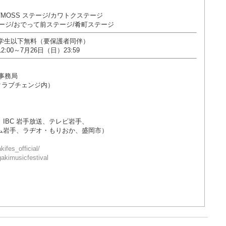
MOSS ステージ/カワトクステージ
ージ/おでって前ステージ/肴町ステージ
/ 小学生以下無料（要保護者同伴）
2:00～7月26日（日）23:59
会事務局
00 クラブチェンジ内）
IBC 岩手放送、テレビ岩手、
ム岩手、ラヂオ・もりおか、盛岡市）
ifes_official/
akimusicfestival