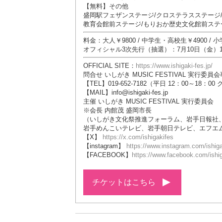
【無料】その他
盛岡駅フェザンステージ/クロステラスステージ/
教育会館前ステージ/もりおか歴史文化館前ステ
料金：大人￥9800 / 中学生・高校生￥4900 
オフィシャル3次先行（抽選）：
7月10日（金）1
OFFICIAL SITE：
https://www.ishigaki-fes.jp/
問合せ いしがき MUSIC FESTIVAL 実行委員
【TEL】019-652-7182（平日 12：00～18：
【MAIL】info@ishigaki-fes.jp
主催 いしがき MUSIC FESTIVAL 実行委員会
※会長 内館茂 盛岡市長
（いしがき文化祭推進フォーラム、岩手日報社、
岩手めんこいテレビ、岩手朝日テレビ、エフエ
【X】
https://x.com/ishigakifes
【instagram】
https://www.instagram.com/ishigak
【FACEBOOK】
https://www.facebook.com/ishig
チケットはこちら