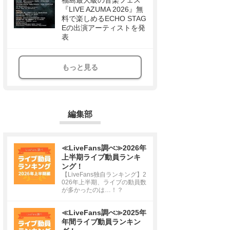
福島最大級の音楽フェス
『LIVE AZUMA 2026』無
料で楽しめるECHO STAG
Eの出演アーティストを発
表
もっと見る
編集部
≪LiveFans調べ≫2026年
上半期ライブ動員ランキ
ング！
【LiveFans独自ランキング】2
026年上半期、ライブの動員数
が多かったのは…！？
≪LiveFans調べ≫2025年
年間ライブ動員ランキン