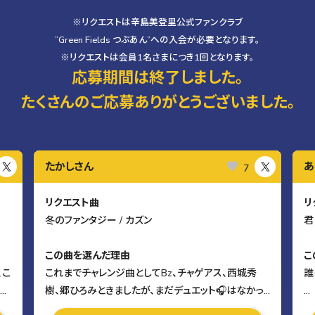
※リクエストは辛島美登里公式ファンクラブ
”Green Fields つぶあん”への入会が必要となります。
※リクエストは会員1名さまにつき1回となります。
応募期間は終了しました。
たくさんのご応募ありがとうございました。
たかしさん
あ
7
リクエスト曲
リ
冬のファンタジー / カズン
君
この曲を選んだ理由
こ
、こ
これまでチャレンジ曲としてBz、チャゲアス、西城秀
誰
わた
樹、郷ひろみときましたが、まだデュエット🎧はなかっ
たので季節外れですが、カズンの冬のファンタジーをリ
私