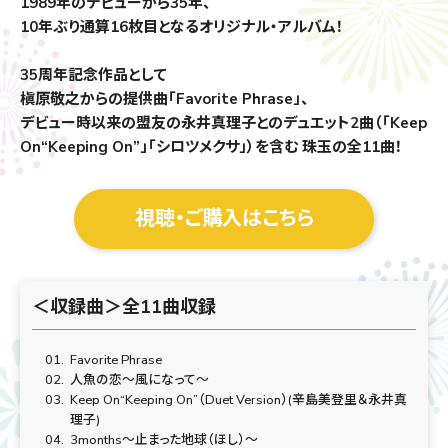
1989年のデビューから35年、
10年ぶり通算16枚目となるオリジナル・アルバム！
35周年記念作品として
槇原敬之からの提供曲「Favorite Phrase」、
デビュー時以来の盟友の永井真理子とのデュエット2曲（「Keep
On“Keeping On”」「シロツメクサ」）を含む
珠玉の全11曲！
視聴・ご購入はこちら
＜収録曲＞全11曲収録
01.
Favorite Phrase
02.
人魚の恋～風になって～
03.
Keep On“Keeping On”（Duet Version）(辛島美登里＆永井真
理子)
04.
3months～止まった地球（ほし）～