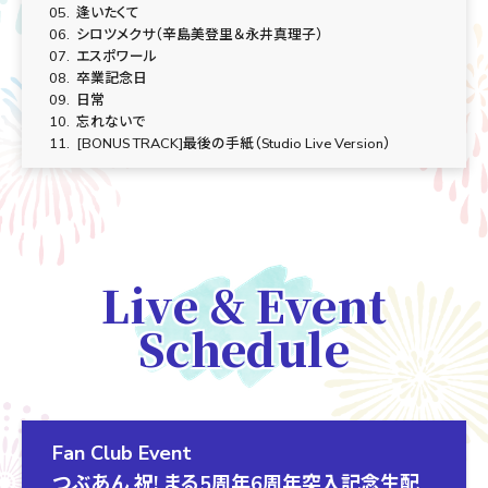
05.
逢いたくて
06.
シロツメクサ（辛島美登里＆永井真理子）
07.
エスポワール
08.
卒業記念日
09.
日常
10.
忘れないで
11.
[BONUS TRACK]最後の手紙（Studio Live Version）
Live & Event
Schedule
Fan Club Event
つぶあん 祝! まる5周年6周年突入記念生配