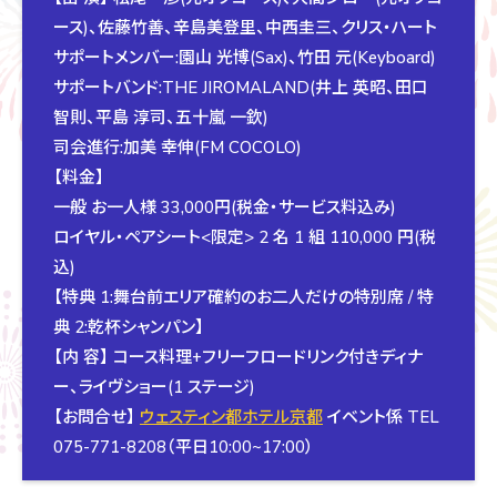
ース)、佐藤竹善、辛島美登里、中西圭三、クリス・ハート
サポートメンバー:園山 光博(Sax)、竹田 元(Keyboard)
サポートバンド:THE JIROMALAND(井上 英昭、田口
智則、平島 淳司、五十嵐 一欽)
司会進行:加美 幸伸(FM COCOLO)
【料金】
一般 お一人様 33,000円(税金・サービス料込み)
ロイヤル・ペアシート<限定> 2 名 1 組 110,000 円(税
込)
【特典 1:舞台前エリア確約のお二人だけの特別席 / 特
典 2:乾杯シャンパン】
【内 容】 コース料理+フリーフロードリンク付きディナ
ー、ライヴショー(1 ステージ)
【お問合せ】
ウェスティン都ホテル京都
イベント係 TEL
075-771-8208（平日10:00~17:00）