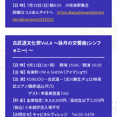
【日 時】 7月19日（日）朝8:30 JR奈良駅集合
詳細はつぶあんサイトへ
https://karashimamidori.bit
fan.id/contents/391553
古武道文化祭Vol.4 ～詠月の交響曲(シンフ
ォニー) ～
【日 時】 9月22日（火・祝） 開場 15:00／開演 15:30
【会 場】 有楽町・I’M A SHOW（アイマショウ）
【出 演】 KOBUDO－古武道－（古川展生:チェロ/妹尾
武:ピアノ/藤原道山:尺八）
ゲスト：辛島美登里（Vo）
【料 金】 全席指定：大人8,300円／高校生以下2,200円
（税込）※未就学児入場不可
【お問合せ】 キャピタルヴィレッジ Tel.03-3478-