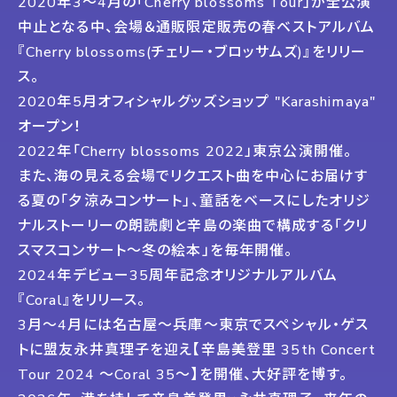
2020年3〜4月の「Cherry blossoms Tour」が全公演
中止となる中、会場＆通販限定販売の春ベストアルバム
『Cherry blossoms(チェリー・ブロッサムズ)』をリリー
ス。
2020年5月オフィシャルグッズショップ "Karashimaya"
オープン！
2022年「Cherry blossoms 2022」東京公演開催。
また、海の見える会場でリクエスト曲を中心にお届けす
る夏の「夕涼みコンサート」、童話をベースにしたオリジ
ナルストーリーの朗読劇と辛島の楽曲で構成する「クリ
スマスコンサート〜冬の絵本」を毎年開催。
2024年デビュー35周年記念オリジナルアルバム
『Coral』をリリース。
3月〜4月には名古屋〜兵庫〜東京でスペシャル・ゲス
トに盟友永井真理子を迎え【辛島美登里 35th Concert
Tour 2024 〜Coral 35〜】を開催、大好評を博す。