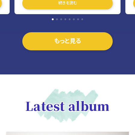
続きを読む
クエストします。
い
１：
辛島さんとハルトシさんにお願いしたいです。
っ
全
で
知
亡
もっと見る
の
日
ま
こ
か
なも
両
の
だ
毎
Latest album
「
コ
し
で
』
の
な