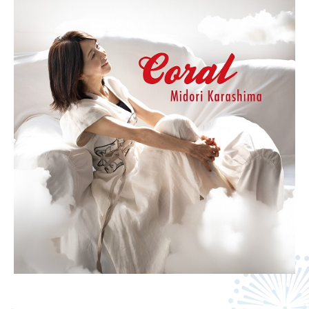
美
思
い
貌
は
っ
さ
だ
し
な
も
ト