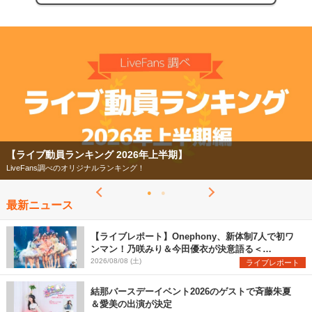
【ライブ動員ランキング 2026年上半期】
LiveFans調べのオリジナルランキング！
最新ニュース
【ライブレポート】Onephony、新体制7人で初ワ
ンマン！乃咲みり＆今田優衣が決意語る＜
Onephony新体制1st Oneman Live はじまりの夏
2026/08/08 (土)
ライブレポート
＞
結那バースデーイベント2026のゲストで斉藤朱夏
＆愛美の出演が決定