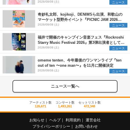
2026/08/08 (土)
ニュース
奇妙礼太郎、kojikoji、DENIMSら出演、和歌山の
マーケット型野外イベント『PICNIC JAM 2026』
早割チケット発売開始
2026/08/08 (土)
ニュース
福井で開催のキャンプイン音楽フェス『Rockroshi
Starry Music Festival 2026』第3弾出演者として
SCOOBIE DO、かりゆし58、Reiを発表
2026/08/08 (土)
ニュース
omeme tenten、今年最後のワンマンライブ『ten
out of ten 〜one man〜』を11月に開催決定
2026/08/08 (土)
ニュース
ニュース一覧へ
アーティスト数
コンサート数
セットリスト数
126,671
1,493,261
472,348
お知らせ
｜
ヘルプ
｜
利用規約
｜
運営会社
プライバシーポリシー
｜
お問い合わせ