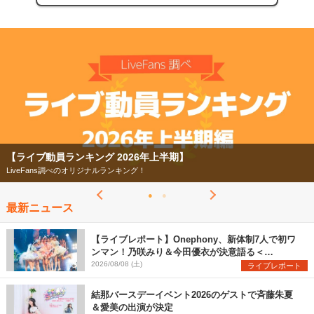
【ライブ動員ランキング 2026年上半期】
LiveFans調べのオリジナルランキング！
最新ニュース
【ライブレポート】Onephony、新体制7人で初ワ
ンマン！乃咲みり＆今田優衣が決意語る＜
Onephony新体制1st Oneman Live はじまりの夏
2026/08/08 (土)
ライブレポート
＞
結那バースデーイベント2026のゲストで斉藤朱夏
＆愛美の出演が決定