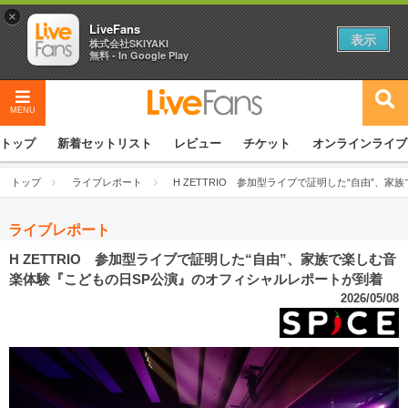
×
LiveFans
表示
株式会社SKIYAKI
無料 - In Google Play
MENU
トップ
新着セットリスト
レビュー
チケット
オンラインライブ
トップ
ライブレポート
H ZETTRIO 参加型ライブで証明した“自由”
ライブレポート
H ZETTRIO 参加型ライブで証明した“自由”、家族で楽しむ音
楽体験『こどもの日SP公演』のオフィシャルレポートが到着
2026/05/08