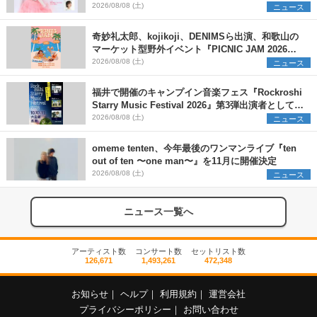
2026/08/08 (土)
ニュース
奇妙礼太郎、kojikoji、DENIMSら出演、和歌山の
マーケット型野外イベント『PICNIC JAM 2026』
早割チケット発売開始
2026/08/08 (土)
ニュース
福井で開催のキャンプイン音楽フェス『Rockroshi
Starry Music Festival 2026』第3弾出演者として
SCOOBIE DO、かりゆし58、Reiを発表
2026/08/08 (土)
ニュース
omeme tenten、今年最後のワンマンライブ『ten
out of ten 〜one man〜』を11月に開催決定
2026/08/08 (土)
ニュース
ニュース一覧へ
アーティスト数
コンサート数
セットリスト数
126,671
1,493,261
472,348
お知らせ
｜
ヘルプ
｜
利用規約
｜
運営会社
プライバシーポリシー
｜
お問い合わせ