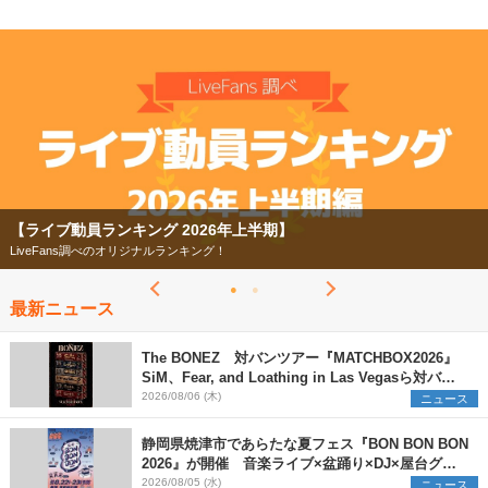
【ライブ動員ランキング 2026年上半期】
LiveFans調べのオリジナルランキング！
最新ニュース
The BONEZ 対バンツアー『MATCHBOX2026』
SiM、Fear, and Loathing in Las Vegasら対バン
アーティストを一斉解禁
2026/08/06 (木)
ニュース
静岡県焼津市であらたな夏フェス『BON BON BON
2026』が開催 音楽ライブ×盆踊り×DJ×屋台グル
メ×ランタンナイトで彩る2日間
2026/08/05 (水)
ニュース