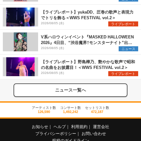
【ライブレポート】yukaDD、圧巻の歌声と表現力
でトリを飾る＜WWS FESTIVAL vol.2＞
2026/08/05 (水)
ライブレポート
V系ハロウィンイベント『MASKED HALLOWEEN
2026』4日目、“渋谷魔界†モンスターナイト”出演6
組を発表
2026/08/05 (水)
ニュース
【ライブレポート】野島樺乃、艶やかな歌声で昭和
の名曲をお披露目！＜WWS FESTIVAL vol.2＞
2026/08/05 (水)
ライブレポート
ニュース一覧へ
アーティスト数
コンサート数
セットリスト数
126,590
1,492,242
472,187
お知らせ
｜
ヘルプ
｜
利用規約
｜
運営会社
プライバシーポリシー
｜
お問い合わせ
投稿のガイドライン