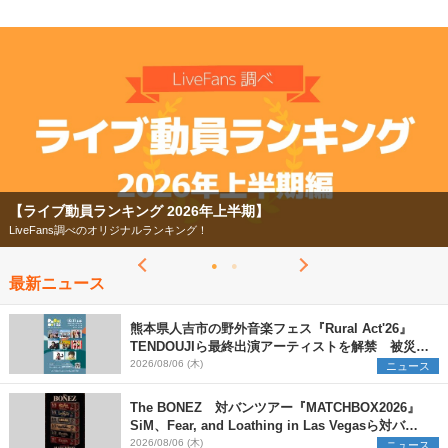
【ライブ動員ランキング 2026年上半期】
LiveFans調べのオリジナルランキング！
最新ニュース
熊本県人吉市の野外音楽フェス『Rural Act'26』
TENDOUJIら最終出演アーティストを解禁 被災地
支援プロジェクトの始動も発表
2026/08/06 (木)
ニュース
The BONEZ 対バンツアー『MATCHBOX2026』
SiM、Fear, and Loathing in Las Vegasら対バン
アーティストを一斉解禁
2026/08/06 (木)
ニュース