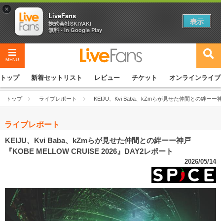
×
LiveFans
表示
株式会社SKIYAKI
無料 - In Google Play
MENU
トップ
新着セットリスト
レビュー
チケット
オンラインライブ
トップ
ライブレポート
KEIJU、Kvi Baba、kZmらが見せた仲間との絆ーー神戸
ライブレポート
KEIJU、Kvi Baba、kZmらが見せた仲間との絆ーー神戸
『KOBE MELLOW CRUISE 2026』DAY2レポート
2026/05/14