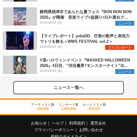
静岡県焼津市であらたな夏フェス『BON BON BON
2026』が開催 音楽ライブ×盆踊り×DJ×屋台グル
メ×ランタンナイトで彩る2日間
2026/08/05 (水)
ニュース
【ライブレポート】yukaDD、圧巻の歌声と表現力
でトリを飾る＜WWS FESTIVAL vol.2＞
2026/08/05 (水)
ライブレポート
V系ハロウィンイベント『MASKED HALLOWEEN
2026』4日目、“渋谷魔界†モンスターナイト”出演6
組を発表
2026/08/05 (水)
ニュース
ニュース一覧へ
アーティスト数
コンサート数
セットリスト数
126,590
1,492,242
472,187
お知らせ
｜
ヘルプ
｜
利用規約
｜
運営会社
プライバシーポリシー
｜
お問い合わせ
投稿のガイドライン