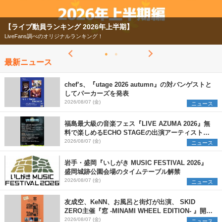
【ライブ動員ランキング 2026年上半期】
LiveFans調べのオリジナルランキング！
最新ニュース
chef’s、『utage 2026 autumn』の対バンゲストと
してパーカーズを発表
2026/08/07 (金)
ニュース
福島最大級の音楽フェス『LIVE AZUMA 2026』無
料で楽しめるECHO STAGEの出演アーティストを
発表
2026/08/07 (金)
ニュース
岩手・盛岡『いしがき MUSIC FESTIVAL 2026』
盛岡城跡公園会場のタイムテーブル解禁
2026/08/07 (金)
ニュース
友成空、KeNN、お風呂と街灯が出演、 SKID
ZERO主催『窓 -MINAMI WHEEL EDITION- 』開催
決定
2026/08/07 (金)
ニュース