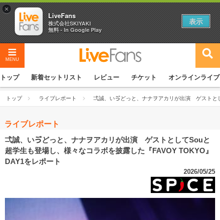
×
LiveFans
表示
株式会社SKIYAKI
無料 - In Google Play
MENU
トップ
新着セットリスト
レビュー
チケット
オンラインライブ
トップ
ライブレポート
弌誠、いゔどっと、ナナヲアカリが出演 ゲストとして
ライブレポート
弌誠、いゔどっと、ナナヲアカリが出演 ゲストとしてSouと
超学生も登場し、様々なコラボを披露した『FAVOY TOKYO』
DAY1をレポート
2026/05/25