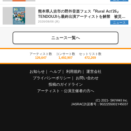
熊本県人吉市の野外音楽フェス『Rural Act'26』
TENDOUJIら最終出演アーティストを解禁 被災地
支援プロジェクトの始動も発表
2026/08/06 (木)
ニュース
ニュース一覧へ
アーティスト数
コンサート数
セットリスト数
126,647
1,492,907
472,269
お知らせ
｜
ヘルプ
｜
利用規約
｜
運営会社
プライバシーポリシー
｜
お問い合わせ
投稿のガイドライン
アーティスト・公演主催者の方へ
(C) 2021- SKIYAKI Inc.
JASRAC許諾番号：9022255001Y45037