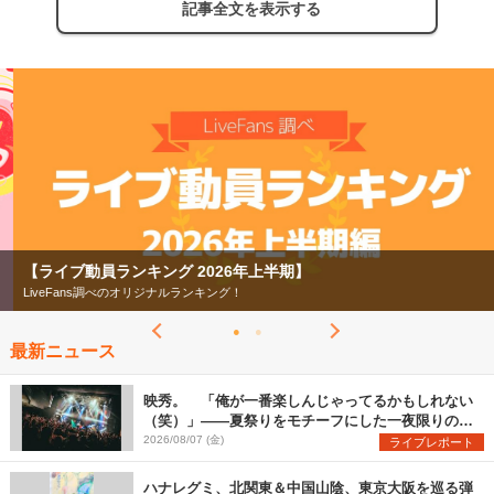
記事全文を表示する
【ライブ動員ランキング 2026年上半期】
LiveFans調べのオリジナルランキング！
最新ニュース
映秀。 「俺が一番楽しんじゃってるかもしれない
（笑）」――夏祭りをモチーフにした一夜限りのス
ペシャルライブ『色祭』レポート
2026/08/07 (金)
ライブレポート
ハナレグミ、北関東＆中国山陰、東京大阪を巡る弾