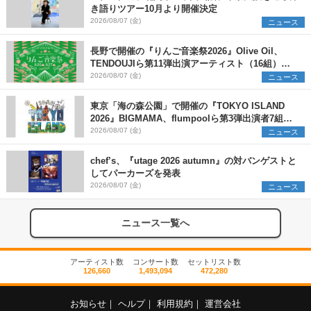
き語りツアー10月より開催決定
2026/08/07 (金)
ニュース
長野で開催の『りんご音楽祭2026』Olive Oil、
TENDOUJIら第11弾出演アーティスト（16組）を
発表
2026/08/07 (金)
ニュース
東京「海の森公園」で開催の『TOKYO ISLAND
2026』BIGMAMA、flumpoolら第3弾出演者7組を
発表 ワークショップ・アート出展者を募集
2026/08/07 (金)
ニュース
chef’s、『utage 2026 autumn』の対バンゲストと
してパーカーズを発表
2026/08/07 (金)
ニュース
ニュース一覧へ
アーティスト数
コンサート数
セットリスト数
126,660
1,493,094
472,280
お知らせ
｜
ヘルプ
｜
利用規約
｜
運営会社