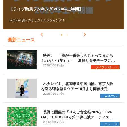
【ライブ動員ランキング 2026年上半期】
LiveFans調べのオリジナルランキング！
最新ニュース
映秀。 「俺が一番楽しんじゃってるかも
しれない（笑）」――夏祭りをモチーフにし
た一夜限りのスペシャルライブ『色祭』レポ
2026/08/07 (金)
ライブレポート
ート
ハナレグミ、北関東＆中国山陰、東京大阪
を巡る弾き語りツアー10月より開催決定
2026/08/07 (金)
ニュース
長野で開催の『りんご音楽祭2026』Olive
Oil、TENDOUJIら第11弾出演アーティスト
（16組）を発表
2026/08/07 (金)
ニュース