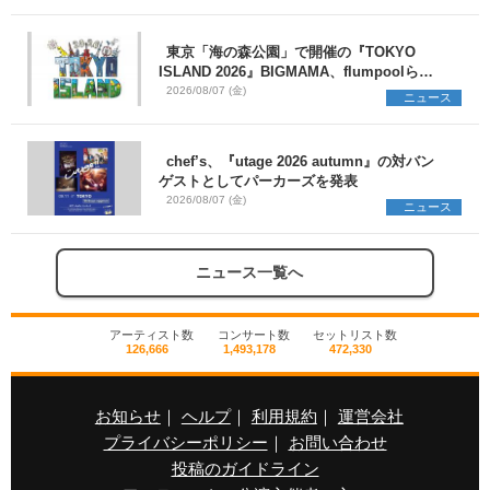
東京「海の森公園」で開催の『TOKYO
ISLAND 2026』BIGMAMA、flumpoolら第3
弾出演者7組を発表 ワークショップ・アー
2026/08/07 (金)
ニュース
ト出展者を募集
chef’s、『utage 2026 autumn』の対バン
ゲストとしてパーカーズを発表
2026/08/07 (金)
ニュース
ニュース一覧へ
アーティスト数
コンサート数
セットリスト数
126,666
1,493,178
472,330
お知らせ
｜
ヘルプ
｜
利用規約
｜
運営会社
プライバシーポリシー
｜
お問い合わせ
投稿のガイドライン