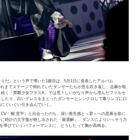
りだ」という声で導いた1曲目は、5月1日に発表したアルバム
thing」。それまでステージで倒れていたダンサーたちが息を吹き返し、志麻が歌
。続く「禁断少女プラスA」では荒々しいがなり声から澄んだファルセ
にしたり、白いドレスをまとったダンサーとシンクロして毒リンゴに口
語にぐいぐい引き込んでいく。
CV：柳 晃平）と出会ったのち、深い喪失感と＜君＞への思慕を歌に
ンに時計の文字盤が映し出された「最適解」、ダンスによりいっそう力
うに熱を帯びていくパフォーマンスに、どうしたって胸が高鳴る。