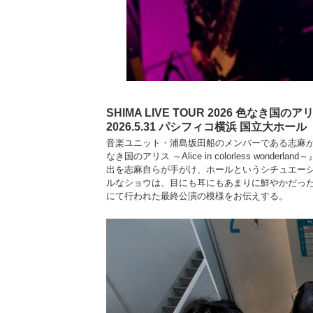
SHIMA LIVE TOUR 2026 色なき国のアリス ～
2026.5.31 パシフィコ横浜 国立大ホール
音楽ユニット・浦島坂田船のメンバーである志麻が、ソロ
なき国のアリス ～Alice in colorless won
出を志麻自らが手がけ、ホールというシチュエー
ルなショウは、目にも耳にもあまりに鮮やかだった。
にて行われた最終公演の模様をお伝えする。