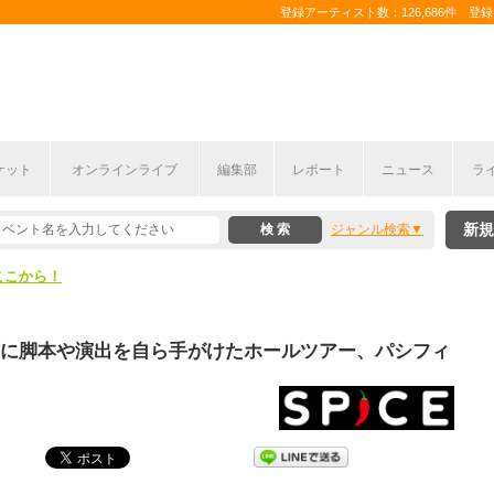
登録アーティスト数：126,686件 登録コ
ケット
オンラインライブ
編集部
レポート
ニュース
ラ
ここから！
新規
ジャンル検索
上半期編発表！
ここから！
上半期編発表！
テーマに脚本や演出を自ら手がけたホールツアー、パシフィ