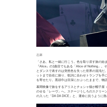
志麻
「さあ、私と一緒に行こう。色を取り戻す旅の始ま
『Alice』の1曲目でもある「Alice of No
とダンスで表すのは突然色を失った世界の混沌だ
ットまで自在に操り、歌詞に合わせトランプを手
を寄せたり。黒頭巾は目深にかぶったままで、物
幕間映像で旅をするアリスとチェシャ猫が帽子屋（
のせる「レーヴ」へ。ステージうしろのスクリー
の入った「DA DA DICE」と、運命に抗うよ