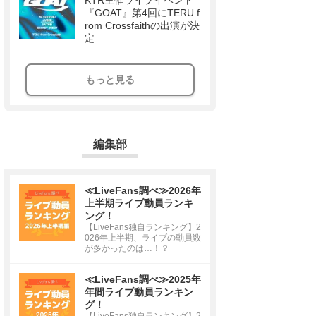
KTR主催ライブイベント
『GOAT』第4回にTERU f
rom Crossfaithの出演が決
定
もっと見る
編集部
≪LiveFans調べ≫2026年
上半期ライブ動員ランキ
ング！
【LiveFans独自ランキング】2
026年上半期、ライブの動員数
が多かったのは…！？
≪LiveFans調べ≫2025年
年間ライブ動員ランキン
グ！
【LiveFans独自ランキング】2