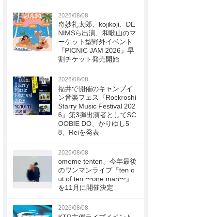
2026/08/08
奇妙礼太郎、kojikoji、DE
NIMSら出演、和歌山のマ
ーケット型野外イベント
『PICNIC JAM 2026』早
割チケット発売開始
2026/08/08
福井で開催のキャンプイ
ン音楽フェス『Rockroshi
Starry Music Festival 202
6』第3弾出演者としてSC
OOBIE DO、かりゆし5
8、Reiを発表
2026/08/08
omeme tenten、今年最後
のワンマンライブ『ten o
ut of ten 〜one man〜』
を11月に開催決定
2026/08/08