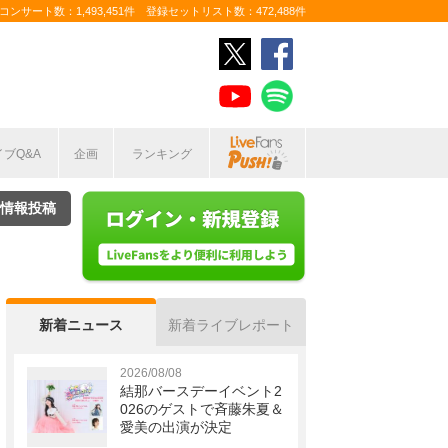
ンサート数：1,493,451件 登録セットリスト数：472,488件
イブQ&A
企画
ランキング
情報投稿
新着ニュース
新着ライブレポート
2026/08/08
結那バースデーイベント2
026のゲストで斉藤朱夏＆
愛美の出演が決定