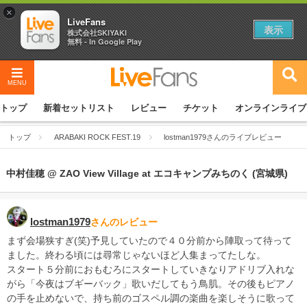
×
LiveFans
表示
株式会社SKIYAKI
無料 - In Google Play
MENU
トップ
新着セットリスト
レビュー
チケット
オンラインライブ
トップ
ARABAKI ROCK FEST.19
lostman1979さんのライブレビュー
中村佳穂 @ ZAO View Village at エコキャンプみちのく (宮城県)
lostman1979
さんのレビュー
まず会場狭すぎ(笑)予見していたので４０分前から陣取って待って
ました。終わる頃には尋常じゃないほど人集まってたしな。
スタート５分前におもむろにスタートしていきなりアドリブ入れな
がら「今夜はブギーバック」歌いだしてもう鳥肌。その後もピアノ
の手を止めないで、持ち前のゴスペル調の楽曲を楽しそうに歌って