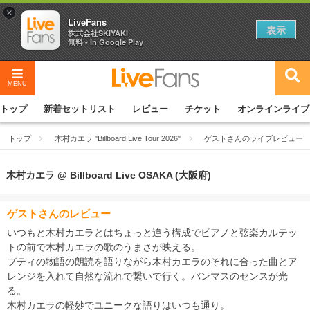
×
LiveFans
表示
株式会社SKIYAKI
無料 - In Google Play
MENU
トップ
新着セットリスト
レビュー
チケット
オンラインライブ
トップ
木村カエラ "Billboard Live Tour 2026"
ゲストさんのライブレビュー
木村カエラ @ Billboard Live OSAKA (大阪府)
ゲストさんのレビュー
いつもと木村カエラとはちょっと違う構成でピアノと弦楽カルテッ
トの前で木村カエラの歌のうまさが映える。
プティの物語の朗読を語りながら木村カエラのそれに合った曲とア
レンジを入れて自然な流れで繋いで行く。バンマスのセンスが光
る。
木村カエラの軽妙でユニークな語りはいつも通り。