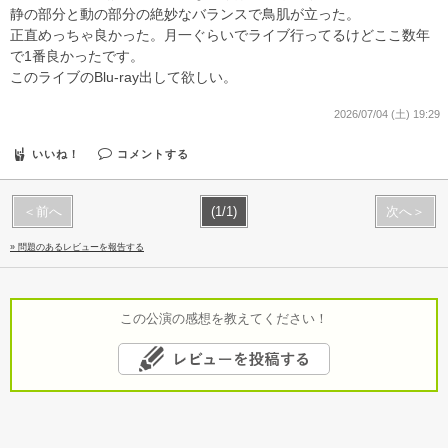
静の部分と動の部分の絶妙なバランスで鳥肌が立った。
正直めっちゃ良かった。月一ぐらいでライブ行ってるけどここ数年
で1番良かったです。
このライブのBlu-ray出して欲しい。
2026/07/04 (土) 19:29
いいね！
コメントする
＜前へ
(1/1)
次へ＞
» 問題のあるレビューを報告する
この公演の感想を教えてください！