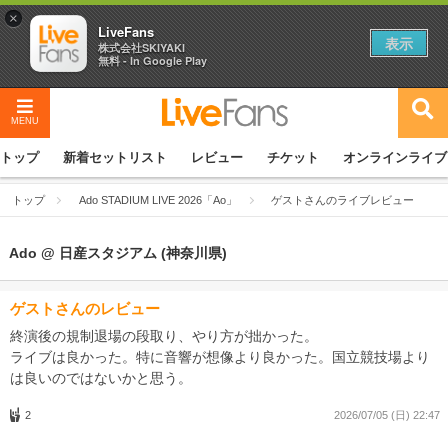
×
LiveFans
表示
株式会社SKIYAKI
無料 - In Google Play
MENU
トップ
新着セットリスト
レビュー
チケット
オンラインライブ
トップ
Ado STADIUM LIVE 2026「Ao」
ゲストさんのライブレビュー
Ado @ 日産スタジアム (神奈川県)
ゲストさんのレビュー
終演後の規制退場の段取り、やり方が拙かった。
ライブは良かった。特に音響が想像より良かった。国立競技場より
は良いのではないかと思う。
2
2026/07/05 (日) 22:47