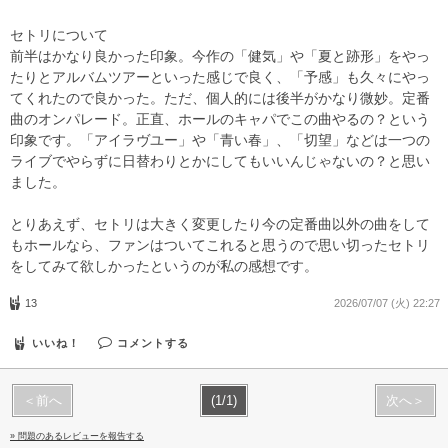
セトリについて
前半はかなり良かった印象。今作の「健気」や「夏と跡形」をやっ
たりとアルバムツアーといった感じで良く、「予感」も久々にやっ
てくれたので良かった。ただ、個人的には後半がかなり微妙。定番
曲のオンパレード。正直、ホールのキャパでこの曲やるの？という
印象です。「アイラヴユー」や「青い春」、「切望」などは一つの
ライブでやらずに日替わりとかにしてもいいんじゃないの？と思い
ました。
とりあえず、セトリは大きく変更したり今の定番曲以外の曲をして
もホールなら、ファンはついてこれると思うので思い切ったセトリ
をしてみて欲しかったというのが私の感想です。
13
2026/07/07 (火) 22:27
いいね！
コメントする
＜前へ
(1/1)
次へ＞
» 問題のあるレビューを報告する