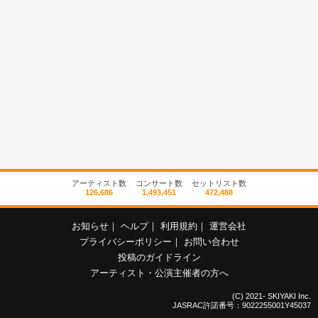
アーティスト数
コンサート数
セットリスト数
126,686
1,493,451
472,488
お知らせ
｜
ヘルプ
｜
利用規約
｜
運営会社
プライバシーポリシー
｜
お問い合わせ
投稿のガイドライン
アーティスト・公演主催者の方へ
(C) 2021- SKIYAKI Inc.
JASRAC許諾番号：9022255001Y45037