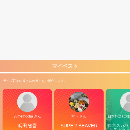
マイベスト
ライブ好きの皆さんの推しをご紹介します。
yumemocha さん
すう さん
日本外送TG搜@
浜田省吾
SUPER BEAVER
東京スカパ
ケストラ 