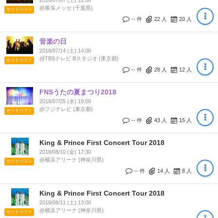
2018/07/07 (土) 12:00
@幕張メッセ (千葉県)
セットリスト
-- 件
22
人
20
人
音楽の日
2018/07/14 (土) 14:00
@TBSテレビ Bスタジオ (東京都)
セットリスト
-- 件
28
人
12
人
FNSうたの夏まつり2018
2018/07/25 (水) 19:00
@フジテレビ (東京都)
セットリスト
-- 件
43
人
15
人
King & Prince First Concert Tour 2018
2018/08/10 (金) 17:30
@横浜アリーナ (神奈川県)
セットリスト
-- 件
14
人
8
人
King & Prince First Concert Tour 2018
2018/08/11 (土) 13:00
@横浜アリーナ (神奈川県)
セットリスト