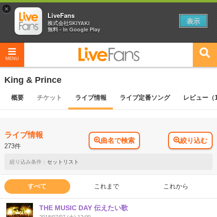
×
LiveFans
表示
株式会社SKIYAKI
無料 - In Google Play
MENU
King & Prince
概要
チケット
ライブ情報
ライブ定番ソング
レビュー（
ライブ情報
曲名で検索
絞り込む
273件
セットリスト
すべて
これまで
これから
THE MUSIC DAY 伝えたい歌