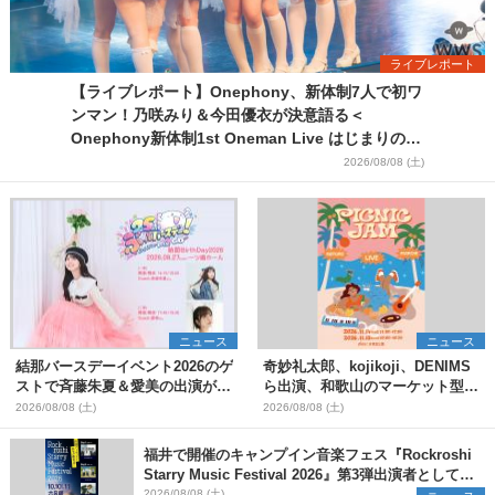
ライブレポート
【ライブレポート】Onephony、新体制7人で初ワ
ンマン！乃咲みり＆今田優衣が決意語る＜
Onephony新体制1st Oneman Live はじまりの夏
＞
2026/08/08 (土)
ニュース
ニュース
結那バースデーイベント2026のゲ
奇妙礼太郎、kojikoji、DENIMS
ストで斉藤朱夏＆愛美の出演が決
ら出演、和歌山のマーケット型野
定
外イベント『PICNIC JAM
2026/08/08 (土)
2026/08/08 (土)
2026』早割チケット発売開始
福井で開催のキャンプイン音楽フェス『Rockroshi
Starry Music Festival 2026』第3弾出演者として
SCOOBIE DO、かりゆし58、Reiを発表
2026/08/08 (土)