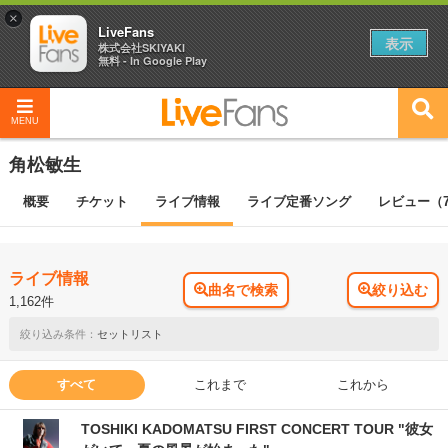
×
LiveFans
表示
株式会社SKIYAKI
無料 - In Google Play
MENU
角松敏生
概要
チケット
ライブ情報
ライブ定番ソング
レビュー（7
ライブ情報
曲名で検索
絞り込む
1,162件
セットリスト
すべて
これまで
これから
TOSHIKI KADOMATSU FIRST CONCERT TOUR "彼女