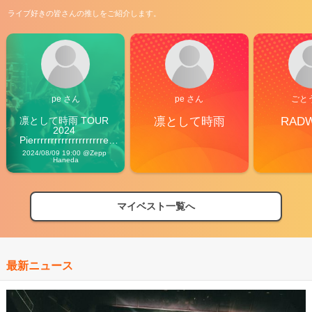
ライブ好きの皆さんの推しをご紹介します。
pe さん
pe さん
ごと
凛として時雨 TOUR 
凛として時雨
RAD
2024 
Pierrrrrrrrrrrrrrrrrrrre 
Vibes
2024/08/09 19:00 @Zepp 
Haneda
マイベスト一覧へ
最新ニュース