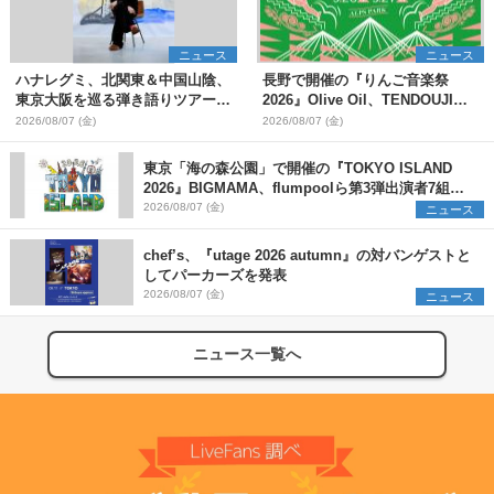
ニュース
ニュース
ハナレグミ、北関東＆中国山陰、
長野で開催の『りんご音楽祭
東京大阪を巡る弾き語りツアー10
2026』Olive Oil、TENDOUJIら
月より開催決定
第11弾出演アーティスト（16組）
2026/08/07 (金)
2026/08/07 (金)
を発表
東京「海の森公園」で開催の『TOKYO ISLAND
2026』BIGMAMA、flumpoolら第3弾出演者7組を
発表 ワークショップ・アート出展者を募集
2026/08/07 (金)
ニュース
chef’s、『utage 2026 autumn』の対バンゲストと
してパーカーズを発表
2026/08/07 (金)
ニュース
ニュース一覧へ