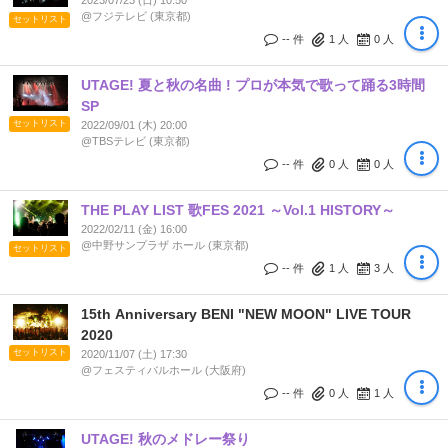
2023/07/23 (日) 10:50
@フジテレビ (東京都)
セットリスト
-- 件
1
人
0
人
UTAGE! 夏と秋の名曲 ! プロが本気で歌って踊る3時間
SP
セットリスト
2022/09/01 (木) 20:00
@TBSテレビ (東京都)
-- 件
0
人
0
人
THE PLAY LIST 歌FES 2021 ～Vol.1 HISTORY～
2022/02/11 (金) 16:00
@中野サンプラザ ホール (東京都)
セットリスト
-- 件
1
人
3
人
15th Anniversary BENI "NEW MOON" LIVE TOUR
2020
セットリスト
2020/11/07 (土) 17:30
@フェスティバルホール (大阪府)
-- 件
0
人
1
人
UTAGE! 秋のメドレー祭り