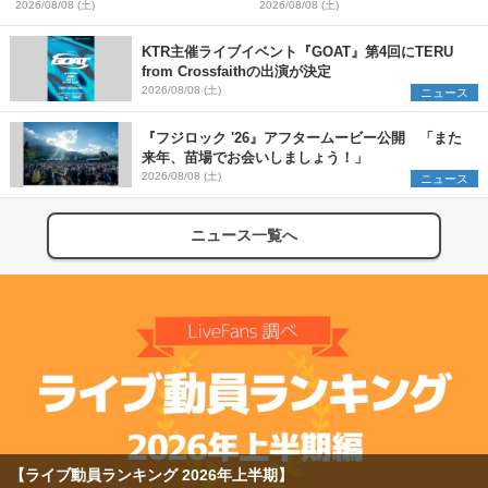
one man〜』を11月に開催決定
テージと客席の境界線を曖昧にし
2026/08/08 (土)
2026/08/08 (土)
た、ツアーファイナル武道館公演
レポート
KTR主催ライブイベント『GOAT』第4回にTERU
from Crossfaithの出演が決定
2026/08/08 (土)
ニュース
『フジロック '26』アフタームービー公開 「また
来年、苗場でお会いしましょう！」
2026/08/08 (土)
ニュース
ニュース一覧へ
【ライブ動員ランキング 2026年上半期】