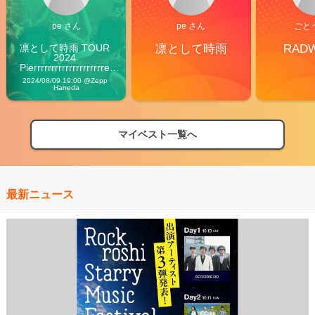
pe さん
pe さん
ごと
凛として時雨 TOUR 
凛として時雨
RAD
2024 
Pierrrrrrrrrrrrrrrrrrrre 
Vibes
2024/08/09 19:00 @Zepp 
Haneda
マイベスト一覧へ
最新ニュース