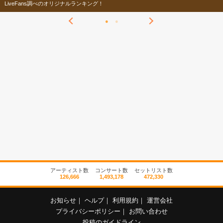
LiveFans調べのオリジナルランキング！
アーティスト数
コンサート数
セットリスト数
126,666
1,493,178
472,330
お知らせ
｜
ヘルプ
｜
利用規約
｜
運営会社
プライバシーポリシー
｜
お問い合わせ
投稿のガイドライン