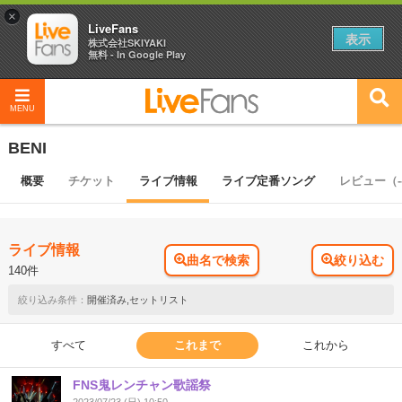
×
LiveFans
表示
株式会社SKIYAKI
無料 - In Google Play
MENU
BENI
概要
チケット
ライブ情報
ライブ定番ソング
レビュー（-
ライブ情報
曲名で検索
絞り込む
140件
開催済み,セットリスト
すべて
これまで
これから
FNS鬼レンチャン歌謡祭