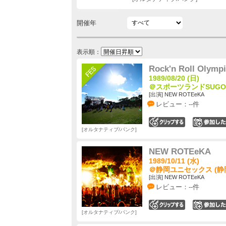
開催年
表示順：
Rock'n Roll Olympi
1989/08/20 (日)
＠スポーツランドSUGO 
[出演] NEW ROTEeKA
レビュー：--件
0
オルタナティブ/パンク
NEW ROTEeKA
1989/10/11 (水)
＠静岡ユニセックス (静
[出演] NEW ROTEeKA
レビュー：--件
0
オルタナティブ/パンク