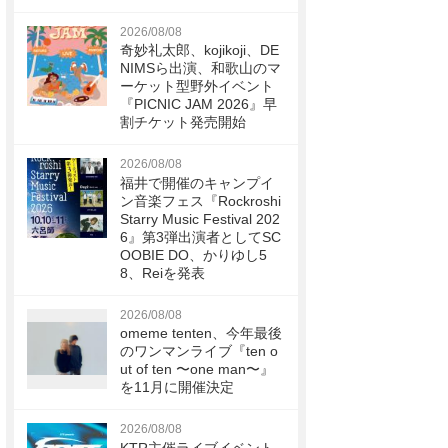
2026/08/08
奇妙礼太郎、kojikoji、DE
NIMSら出演、和歌山のマ
ーケット型野外イベント
『PICNIC JAM 2026』早
割チケット発売開始
2026/08/08
福井で開催のキャンプイ
ン音楽フェス『Rockroshi
Starry Music Festival 202
6』第3弾出演者としてSC
OOBIE DO、かりゆし5
8、Reiを発表
2026/08/08
omeme tenten、今年最後
のワンマンライブ『ten o
ut of ten 〜one man〜』
を11月に開催決定
2026/08/08