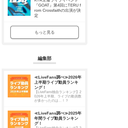
KTR主催ライブイベント
『GOAT』第4回にTERU f
rom Crossfaithの出演が決
定
もっと見る
編集部
≪LiveFans調べ≫2026年
上半期ライブ動員ランキ
ング！
【LiveFans独自ランキング】2
026年上半期、ライブの動員数
が多かったのは…！？
≪LiveFans調べ≫2025年
年間ライブ動員ランキン
グ！
【LiveFans独自ランキング】2