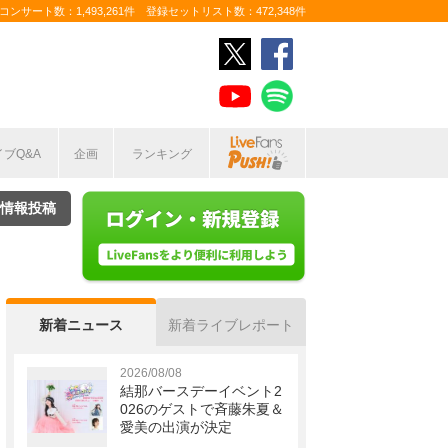
ンサート数：1,493,261件 登録セットリスト数：472,348件
イブQ&A
企画
ランキング
情報投稿
新着ニュース
新着ライブレポート
2026/08/08
結那バースデーイベント2
026のゲストで斉藤朱夏＆
愛美の出演が決定