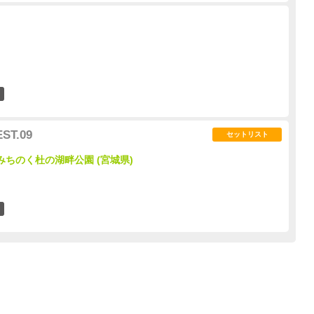
0
ST.09
セットリスト
国営みちのく杜の湖畔公園 (宮城県)
0