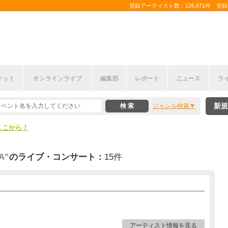
登録アーティスト数：126,671件 登録コ
ケット
オンラインライブ
編集部
レポート
ニュース
ラ
ここから！
新規
ジャンル検索
上半期編発表！
ここから！
上半期編発表！
A”
のライブ・コンサート：
15件
アーティスト情報を見る