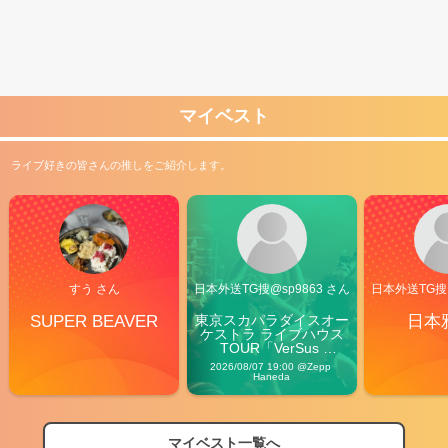
マイベスト
ライブ好きの皆さんの推しをご紹介します。
すう さん
日本外送TG搜@sp9863 さん
日本外送TG搜@
SUPER BEAVER
東京スカパラダイスオー
日本
ケストラ ライブハウス
TOUR「VerSus 
Carnival」
2026/08/07 19:00 @Zepp 
Haneda
マイベスト一覧へ