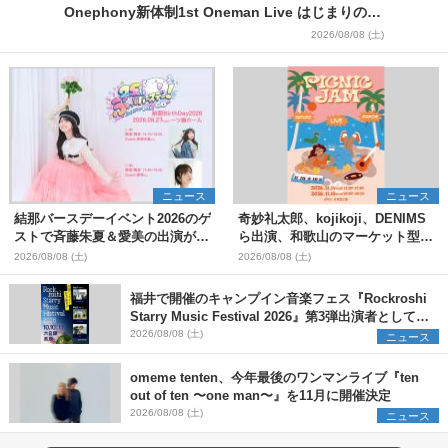
Onephony新体制1st Oneman Live はじまりの夏
＞
2026/08/08 (土)
ニュース
ニュース
結那バースデーイベント2026のゲ
奇妙礼太郎、kojikoji、DENIMS
ストで斉藤朱夏＆愛美の出演が決
ら出演、和歌山のマーケット型野
定
外イベント『PICNIC JAM
2026/08/08 (土)
2026/08/08 (土)
2026』早割チケット発売開始
福井で開催のキャンプイン音楽フェス『Rockroshi
Starry Music Festival 2026』第3弾出演者として
SCOOBIE DO、かりゆし58、Reiを発表
2026/08/08 (土)
ニュース
omeme tenten、今年最後のワンマンライブ『ten
out of ten 〜one man〜』を11月に開催決定
2026/08/08 (土)
ニュース