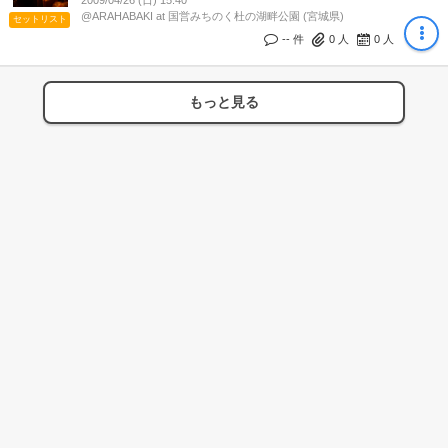
2009/04/26 (日) 15:40
@ARAHABAKI at 国営みちのく杜の湖畔公園 (宮城県)
セットリスト
-- 件
0
人
0
人
もっと見る