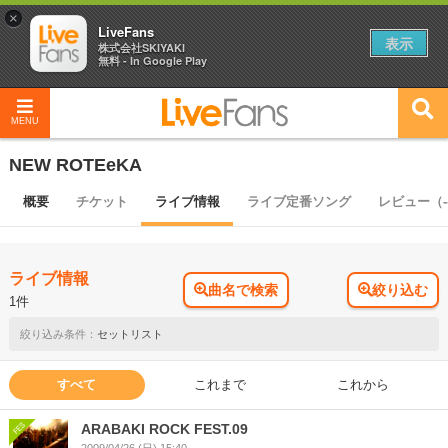
×
LiveFans
表示
株式会社SKIYAKI
無料 - In Google Play
MENU
NEW ROTEeKA
概要
チケット
ライブ情報
ライブ定番ソング
レビュー（-
ライブ情報
曲名で検索
絞り込む
1件
セットリスト
すべて
これまで
これから
ARABAKI ROCK FEST.09