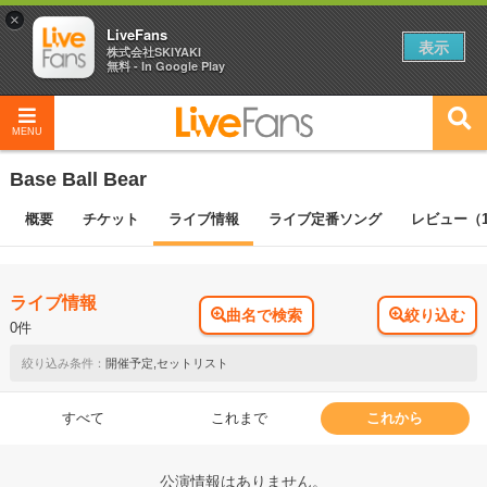
×
LiveFans
表示
株式会社SKIYAKI
無料 - In Google Play
MENU
Base Ball Bear
概要
チケット
ライブ情報
ライブ定番ソング
レビュー（1
ライブ情報
曲名で検索
絞り込む
0件
開催予定,セットリスト
すべて
これまで
これから
公演情報はありません。