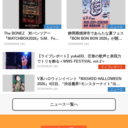
ニュース
ニュース
The BONEZ 対バンツアー
静岡県焼津市であらたな夏フェス
『MATCHBOX2026』SiM、Fear,
『BON BON BON 2026』が開
and Loathing in Las Vegasら対
催 音楽ライブ×盆踊り×DJ×屋台
2026/08/06 (木)
2026/08/05 (水)
バンアーティストを一斉解禁
グルメ×ランタンナイトで彩る2日
間
【ライブレポート】yukaDD、圧巻の歌声と表現力
でトリを飾る＜WWS FESTIVAL vol.2＞
2026/08/05 (水)
ライブレポート
V系ハロウィンイベント『MASKED HALLOWEEN
2026』4日目、“渋谷魔界†モンスターナイト”出演6
組を発表
2026/08/05 (水)
ニュース
ニュース一覧へ