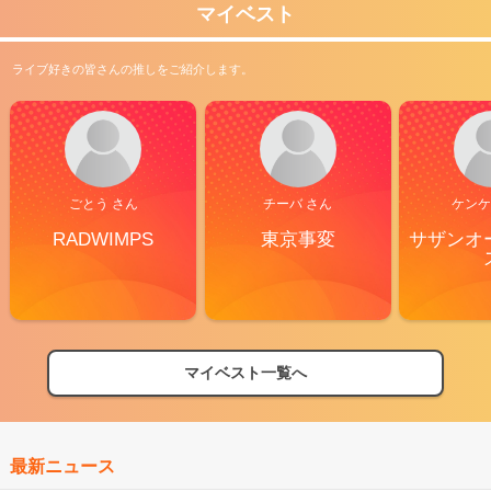
マイベスト
ライブ好きの皆さんの推しをご紹介します。
ごとう さん
チーバ さん
ケンケ
RADWIMPS
東京事変
サザンオ
マイベスト一覧へ
最新ニュース