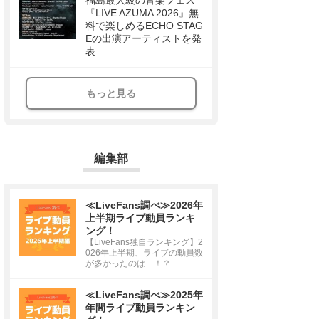
福島最大級の音楽フェス
『LIVE AZUMA 2026』無
料で楽しめるECHO STAG
Eの出演アーティストを発
表
もっと見る
編集部
≪LiveFans調べ≫2026年
上半期ライブ動員ランキ
ング！
【LiveFans独自ランキング】2
026年上半期、ライブの動員数
が多かったのは…！？
≪LiveFans調べ≫2025年
年間ライブ動員ランキン