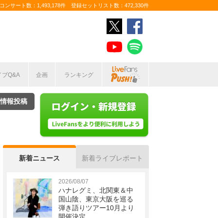
ンサート数：1,493,178件 登録セットリスト数：472,330件
イブQ&A
企画
ランキング
情報投稿
新着ニュース
新着ライブレポート
2026/08/07
ハナレグミ、北関東＆中
国山陰、東京大阪を巡る
弾き語りツアー10月より
開催決定