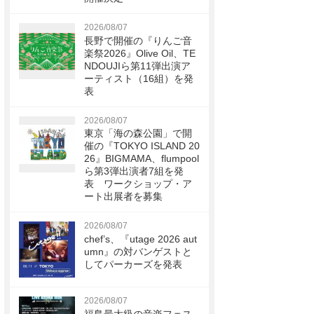
2026/08/07
長野で開催の『りんご音
楽祭2026』Olive Oil、TE
NDOUJIら第11弾出演ア
ーティスト（16組）を発
表
2026/08/07
東京「海の森公園」で開
催の『TOKYO ISLAND 20
26』BIGMAMA、flumpool
ら第3弾出演者7組を発
表 ワークショップ・ア
ート出展者を募集
2026/08/07
chef’s、『utage 2026 aut
umn』の対バンゲストと
してパーカーズを発表
2026/08/07