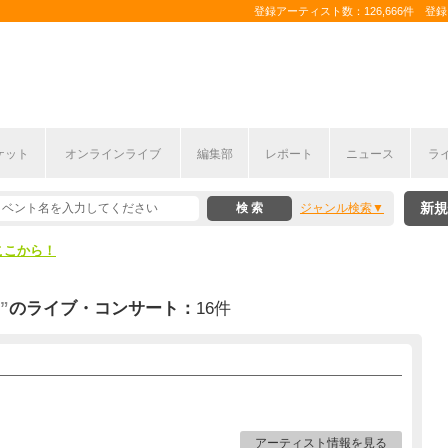
登録アーティスト数：126,666件 登録コ
ケット
オンラインライブ
編集部
レポート
ニュース
ラ
ここから！
新規
ジャンル検索
上半期編発表！
ここから！
上半期編発表！
”
のライブ・コンサート：
16件
アーティスト情報を見る