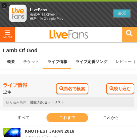
×
LiveFans
表示
株式会社SKIYAKI
無料 - In Google Play
MENU
Lamb Of God
概要
チケット
ライブ情報
ライブ定番ソング
レビュー（-
ライブ情報
曲名で検索
絞り込む
12件
開催済み,セットリスト
すべて
これまで
これから
KNOTFEST JAPAN 2016