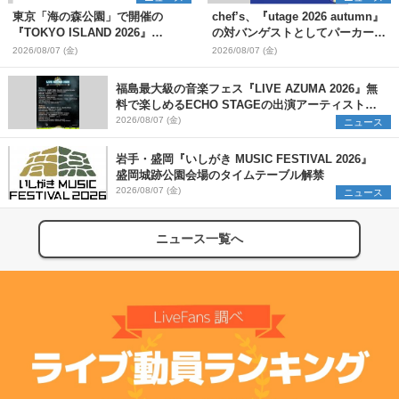
東京「海の森公園」で開催の
chef’s、『utage 2026 autumn』
『TOKYO ISLAND 2026』
の対バンゲストとしてパーカーズ
BIGMAMA、flumpoolら第3弾出
を発表
2026/08/07 (金)
2026/08/07 (金)
演者7組を発表 ワークショッ
プ・アート出展者を募集
福島最大級の音楽フェス『LIVE AZUMA 2026』無
料で楽しめるECHO STAGEの出演アーティストを
発表
2026/08/07 (金)
ニュース
岩手・盛岡『いしがき MUSIC FESTIVAL 2026』
盛岡城跡公園会場のタイムテーブル解禁
2026/08/07 (金)
ニュース
ニュース一覧へ