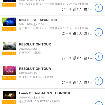
2016/11/06 (日) 17:30
@STAGE B at 幕張メッセ 国際展示場 9～11ホール (千葉県)
セットリスト
-- 件
2
人
9
人
KNOTFEST JAPAN 2014
2014/11/15 (土) 15:30
@STAGE B at 幕張メッセ 国際展示場 9～11ホール (千葉県)
セットリスト
-- 件
2
人
6
人
RESOLUTION TOUR
2012/02/23 (木)
@BIGCAT (大阪府)
セットリスト
-- 件
0
人
1
人
RESOLUTION TOUR
2012/02/22 (水)
@SHIBUYA O-EAST (東京都)
セットリスト
-- 件
1
人
1
人
Lamb Of God JAPAN TOUR2010
2010/04/22 (木) 19:00
@心斎橋CLUB QUATTRO (大阪府)
セットリスト