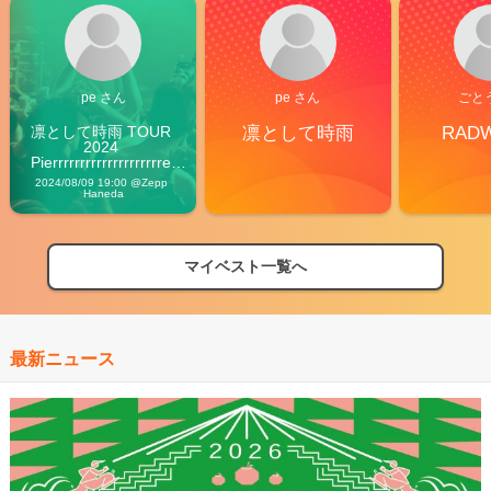
pe さん
pe さん
ごと
凛として時雨 TOUR 
凛として時雨
RAD
2024 
Pierrrrrrrrrrrrrrrrrrrre 
Vibes
2024/08/09 19:00 @Zepp 
Haneda
マイベスト一覧へ
最新ニュース