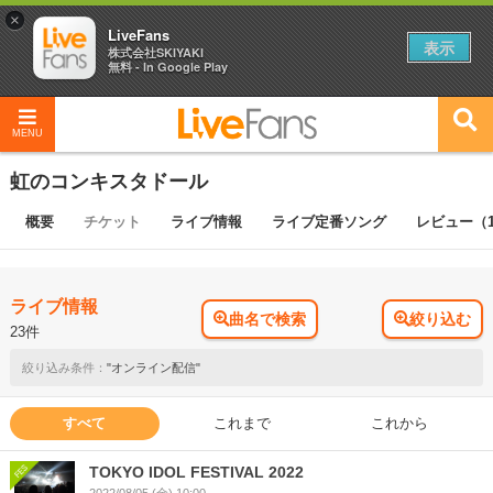
×
LiveFans
表示
株式会社SKIYAKI
無料 - In Google Play
MENU
虹のコンキスタドール
概要
チケット
ライブ情報
ライブ定番ソング
レビュー（
ライブ情報
曲名で検索
絞り込む
23件
"オンライン配信"
すべて
これまで
これから
TOKYO IDOL FESTIVAL 2022