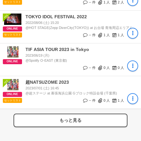
お台場 青海周辺エリア (東京都)
-- 件
1
人
2
人
セットリスト
TOKYO IDOL FESTIVAL 2022
2022/08/06 (土) 15:20
@HOT STAGE(Zepp DiverCity(TOKYO)) at お台場 青海周辺エリア (東
ONLINE
京都)
-- 件
1
人
1
人
セットリスト
TIF ASIA TOUR 2023 in Tokyo
2023/06/19 (月)
@Spotify O-EAST (東京都)
ONLINE
-- 件
0
人
0
人
超NATSUZOME 2023
2023/07/01 (土) 16:45
@超ステージ at 幕張海浜公園 Gブロック特設会場 (千葉県)
ONLINE
-- 件
0
人
1
人
セットリスト
もっと見る