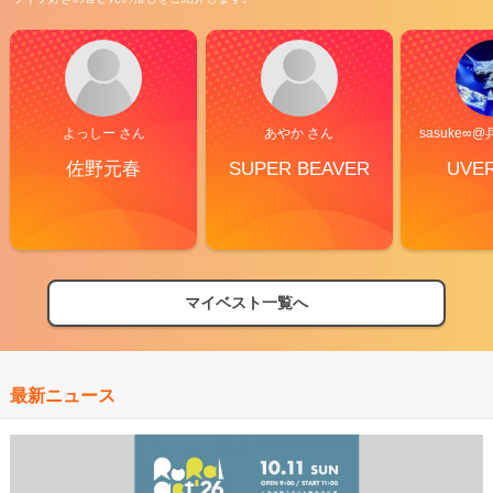
よっしー さん
あやか さん
sasuke∞@
佐野元春
SUPER BEAVER
UVER
マイベスト一覧へ
最新ニュース