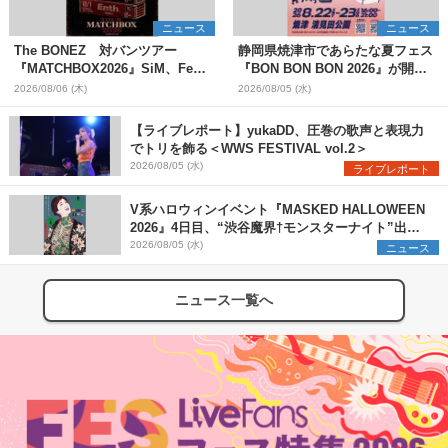
ニュース
ニュース
The BONEZ 対バンツアー
静岡県焼津市であらたな夏フェス
『MATCHBOX2026』SiM、Fear,
『BON BON BON 2026』が開
and Loathing in Las Vegasら対
催 音楽ライブ×盆踊り×DJ×屋台
2026/08/06 (木)
2026/08/05 (水)
バンアーティストを一斉解禁
グルメ×ランタンナイトで彩る2日
間
【ライブレポート】yukaDD、圧巻の歌声と表現力
でトリを飾る＜WWS FESTIVAL vol.2＞
2026/08/05 (水)
ライブレポート
V系ハロウィンイベント『MASKED HALLOWEEN
2026』4日目、“渋谷魔界†モンスターナイト”出演6
組を発表
2026/08/05 (水)
ニュース
ニュース一覧へ