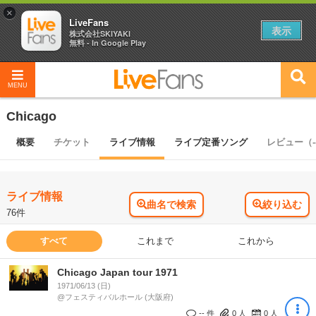
×
LiveFans
表示
株式会社SKIYAKI
無料 - In Google Play
MENU
Chicago
概要
チケット
ライブ情報
ライブ定番ソング
レビュー（-
ライブ情報
曲名で検索
絞り込む
76件
すべて
これまで
これから
Chicago Japan tour 1971
1971/06/13 (日)
@フェスティバルホール (大阪府)
-- 件
0
人
0
人