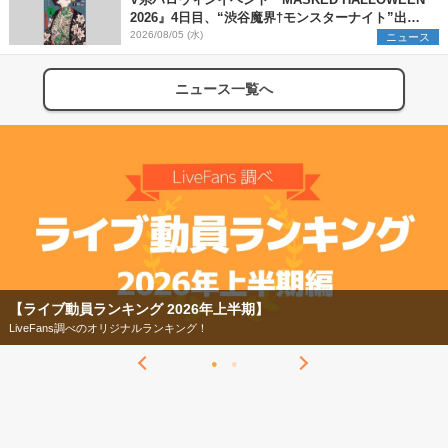
2026』4日目、“渋谷魔界†モンスターナイト”出演6
組を発表
2026/08/05 (水)
ニュース
ニュース一覧へ
【フェス特集2026】
今年もフェスの季節がやってきた！