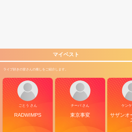
マイベスト
ライブ好きの皆さんの推しをご紹介します。
ごとう さん
チーバ さん
ケンケ
RADWIMPS
東京事変
サザンオ