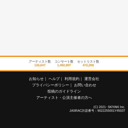
アーティスト数
コンサート数
セットリスト数
126,647
1,492,907
472,269
お知らせ
｜
ヘルプ
｜
利用規約
｜
運営会社
プライバシーポリシー
｜
お問い合わせ
投稿のガイドライン
アーティスト・公演主催者の方へ
(C) 2021- SKIYAKI Inc.
JASRAC許諾番号：9022255001Y45037