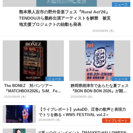
ニュース
熊本県人吉市の野外音楽フェス『Rural Act'26』
TENDOUJIら最終出演アーティストを解禁 被災
地支援プロジェクトの始動も発表
2026/08/06 (木)
ニュース
ニュース
The BONEZ 対バンツアー
静岡県焼津市であらたな夏フェス
『MATCHBOX2026』SiM、Fear,
『BON BON BON 2026』が開
and Loathing in Las Vegasら対
催 音楽ライブ×盆踊り×DJ×屋台
2026/08/06 (木)
2026/08/05 (水)
バンアーティストを一斉解禁
グルメ×ランタンナイトで彩る2日
間
【ライブレポート】yukaDD、圧巻の歌声と表現力
でトリを飾る＜WWS FESTIVAL vol.2＞
2026/08/05 (水)
ライブレポート
V系ハロウィンイベント『MASKED HALLOWEEN