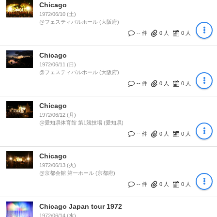
Chicago
1972/06/10 (土)
@フェスティバルホール (大阪府)
-- 件
0
人
0
人
Chicago
1972/06/11 (日)
@フェスティバルホール (大阪府)
-- 件
0
人
0
人
Chicago
1972/06/12 (月)
@愛知県体育館 第1競技場 (愛知県)
-- 件
0
人
0
人
Chicago
1972/06/13 (火)
@京都会館 第一ホール (京都府)
-- 件
0
人
0
人
Chicago Japan tour 1972
1972/06/14 (水)