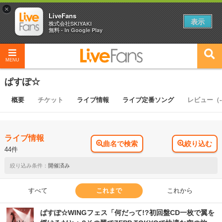
×
LiveFans
表示
株式会社SKIYAKI
無料 - In Google Play
MENU
ぱすぽ☆
概要
チケット
ライブ情報
ライブ定番ソング
レビュー（-
ライブ情報
曲名で検索
絞り込む
44件
開催済み
すべて
これまで
これから
ぱすぽ☆WINGフェス「何だって!?初回盤CD一枚で翼を