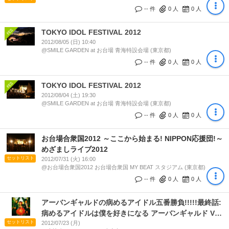
-- 件
0
人
0
人
TOKYO IDOL FESTIVAL 2012
2012/08/05 (日) 10:40
@SMILE GARDEN at お台場 青海特設会場 (東京都)
-- 件
0
人
0
人
TOKYO IDOL FESTIVAL 2012
2012/08/04 (土) 19:30
@SMILE GARDEN at お台場 青海特設会場 (東京都)
-- 件
0
人
0
人
お台場合衆国2012 ～ここから始まる! NIPPON応援団!～
めざましライブ2012
セットリスト
2012/07/31 (火) 16:00
@お台場合衆国2012 お台場合衆国 MY BEAT スタジアム (東京都)
-- 件
0
人
0
人
アーバンギャルドの病めるアイドル五番勝負!!!!!最終話:
病めるアイドルは僕を好きになる アーバンギャルド VS
セットリスト
ぱすぽ☆
2012/07/23 (月)