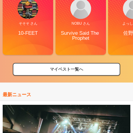
そそそ さん
NOBU さん
よっし
10-FEET
Survive Said The 
佐
Prophet
マイベスト一覧へ
最新ニュース