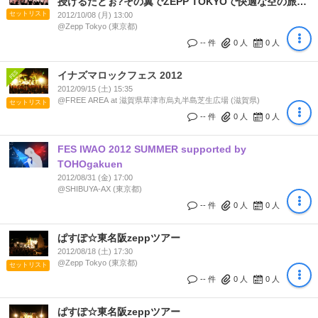
授けるだとぉ?その翼でZEPP TOKYOで快適な空の旅を!
セットリスト
嵐も吹雪も何でも来い!屋内だから、ナ!」
2012/10/08 (月) 13:00
@Zepp Tokyo (東京都)
-- 件
0
人
0
人
イナズマロックフェス 2012
2012/09/15 (土) 15:35
@FREE AREA at 滋賀県草津市烏丸半島芝生広場 (滋賀県)
セットリスト
-- 件
0
人
0
人
FES IWAO 2012 SUMMER supported by
TOHOgakuen
2012/08/31 (金) 17:00
@SHIBUYA-AX (東京都)
-- 件
0
人
0
人
ぱすぽ☆東名阪zeppツアー
2012/08/18 (土) 17:30
@Zepp Tokyo (東京都)
セットリスト
-- 件
0
人
0
人
ぱすぽ☆東名阪zeppツアー