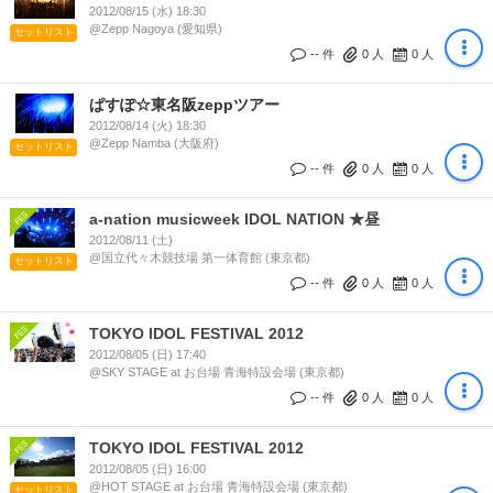
2012/08/15 (水) 18:30
@Zepp Nagoya (愛知県)
セットリスト
-- 件
0
人
0
人
ぱすぽ☆東名阪zeppツアー
2012/08/14 (火) 18:30
@Zepp Namba (大阪府)
セットリスト
-- 件
0
人
0
人
a-nation musicweek IDOL NATION ★昼
2012/08/11 (土)
@国立代々木競技場 第一体育館 (東京都)
セットリスト
-- 件
0
人
0
人
TOKYO IDOL FESTIVAL 2012
2012/08/05 (日) 17:40
@SKY STAGE at お台場 青海特設会場 (東京都)
-- 件
0
人
0
人
TOKYO IDOL FESTIVAL 2012
2012/08/05 (日) 16:00
@HOT STAGE at お台場 青海特設会場 (東京都)
セットリスト