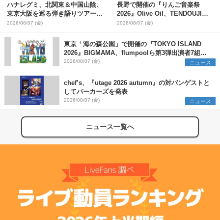
ハナレグミ、北関東＆中国山陰、
長野で開催の『りんご音楽祭
東京大阪を巡る弾き語りツアー10
2026』Olive Oil、TENDOUJIら
月より開催決定
第11弾出演アーティスト（16組）
2026/08/07 (金)
2026/08/07 (金)
を発表
東京「海の森公園」で開催の『TOKYO ISLAND
2026』BIGMAMA、flumpoolら第3弾出演者7組を
発表 ワークショップ・アート出展者を募集
2026/08/07 (金)
ニュース
chef’s、『utage 2026 autumn』の対バンゲストと
してパーカーズを発表
2026/08/07 (金)
ニュース
ニュース一覧へ