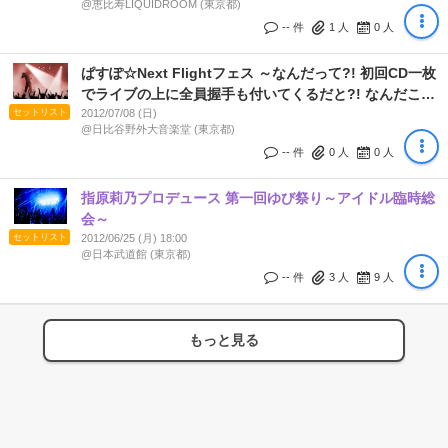
@恵比寿LIQUIDROOM (東京都)
-- 件
1
人
0
人
ぱすぽ☆Next Flightフェス ～なんだって?! 初回CD一枚
でライブの上に全員握手も付いてくるだと?! なんだこの
セットリスト
日本一の格安航空は?! 新規はこれを機に当機に搭乗する
2012/07/08 (日)
@日比谷野外大音楽堂 (東京都)
しか!! 飛行機、だけに、ナ!!～
-- 件
0
人
0
人
指原莉乃プロデュース 第一回ゆび祭り～アイドル臨時総
会～
セットリスト
2012/06/25 (月) 18:00
@日本武道館 (東京都)
-- 件
3
人
9
人
もっと見る