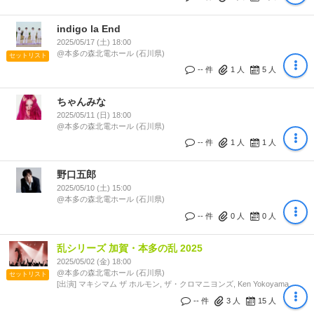
indigo la End
2025/05/17 (土) 18:00
@本多の森北電ホール (石川県)
セットリスト
-- 件
1
人
5
人
ちゃんみな
2025/05/11 (日) 18:00
@本多の森北電ホール (石川県)
-- 件
1
人
1
人
野口五郎
2025/05/10 (土) 15:00
@本多の森北電ホール (石川県)
-- 件
0
人
0
人
乱シリーズ 加賀・本多の乱 2025
2025/05/02 (金) 18:00
@本多の森北電ホール (石川県)
セットリスト
[出演] マキシマム ザ ホルモン, ザ・クロマニヨンズ, Ken Yokoyama
-- 件
3
人
15
人