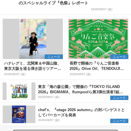
のスペシャルライブ『色祭』レポート
2026/08/07 (金)
ニュース
ニュース
ハナレグミ、北関東＆中国山陰、
長野で開催の『りんご音楽祭
東京大阪を巡る弾き語りツアー10
2026』Olive Oil、TENDOUJIら
月より開催決定
第11弾出演アーティスト（16組）
2026/08/07 (金)
2026/08/07 (金)
を発表
東京「海の森公園」で開催の『TOKYO ISLAND
2026』BIGMAMA、flumpoolら第3弾出演者7組を
発表 ワークショップ・アート出展者を募集
2026/08/07 (金)
ニュース
chef’s、『utage 2026 autumn』の対バンゲストと
してパーカーズを発表
2026/08/07 (金)
ニュース