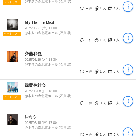
@本多の森北電ホール (石川県)
セットリスト
-- 件
1
人
4
人
My Hair is Bad
2025/06/21 (土) 17:00
@本多の森北電ホール (石川県)
セットリスト
-- 件
1
人
1
人
斉藤和義
2025/06/19 (木) 18:30
@本多の森北電ホール (石川県)
-- 件
1
人
5
人
緑黄色社会
2025/06/08 (日) 18:00
@本多の森北電ホール (石川県)
セットリスト
-- 件
0
人
5
人
レキシ
2025/05/18 (日) 17:00
@本多の森北電ホール (石川県)
-- 件
2
人
5
人