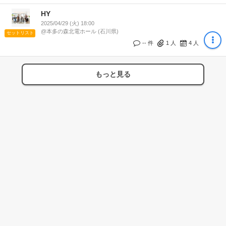
HY
2025/04/29 (火) 18:00
@本多の森北電ホール (石川県)
セットリスト
-- 件
1
人
4
人
もっと見る