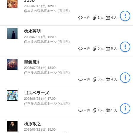
JUJU
2025/07/12 (土) 18:00
@本多の森北電ホール (石川県)
-- 件
1
人
4
人
徳永英明
2025/07/06 (日) 16:00
@本多の森北電ホール (石川県)
-- 件
0
人
0
人
聖飢魔II
2025/07/05 (土) 18:00
@本多の森北電ホール (石川県)
-- 件
0
人
4
人
ゴスペラーズ
2025/06/28 (土) 17:00
@本多の森北電ホール (石川県)
-- 件
1
人
1
人
槇原敬之
2025/06/22 (日) 18:00