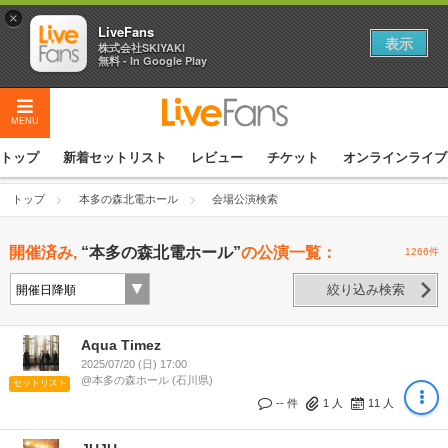
×
LiveFans
表示
株式会社SKIYAKI
無料 - In Google Play
MENU
トップ
新着セットリスト
レビュー
チケット
オンラインライブ
トップ
本多の森北電ホール
会場公演検索
開催済み,
“本多の森北電ホール”
の公演一覧：
1266件
絞り込み検索
Aqua Timez
2025/07/20 (日) 17:00
@本多の森ホール (石川県)
セットリスト
-- 件
1
人
11
人