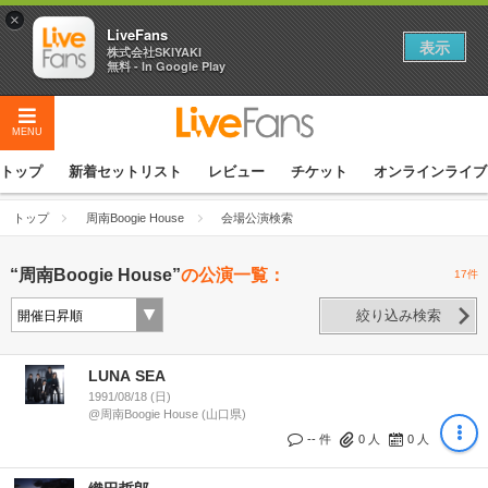
×
LiveFans
表示
株式会社SKIYAKI
無料 - In Google Play
MENU
トップ
新着セットリスト
レビュー
チケット
オンラインライブ
トップ
周南Boogie House
会場公演検索
“周南Boogie House”
の公演一覧：
17件
絞り込み検索
LUNA SEA
1991/08/18 (日)
@周南Boogie House (山口県)
-- 件
0
人
0
人