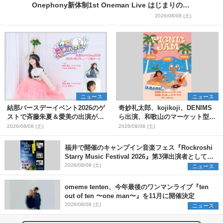
Onephony新体制1st Oneman Live はじまりの夏
＞
2026/08/08 (土)
ニュース
ニュース
結那バースデーイベント2026のゲ
奇妙礼太郎、kojikoji、DENIMS
ストで斉藤朱夏＆愛美の出演が決
ら出演、和歌山のマーケット型野
定
外イベント『PICNIC JAM
2026/08/08 (土)
2026/08/08 (土)
2026』早割チケット発売開始
福井で開催のキャンプイン音楽フェス『Rockroshi
Starry Music Festival 2026』第3弾出演者として
SCOOBIE DO、かりゆし58、Reiを発表
2026/08/08 (土)
ニュース
omeme tenten、今年最後のワンマンライブ『ten
out of ten 〜one man〜』を11月に開催決定
2026/08/08 (土)
ニュース