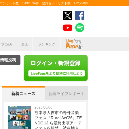
ンサート数：1,492,534件 登録セットリスト数：472,220件
イブQ&A
企画
ランキング
情報投稿
新着ニュース
新着ライブレポート
2026/08/06
熊本県人吉市の野外音楽
フェス『Rural Act'26』TE
NDOUJIら最終出演アーテ
ィストを解禁 被災地支