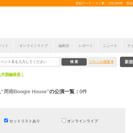
登録アーティスト数：126,599件 登録コ
ケット
オンラインライブ
編集部
レポート
ニュース
ラ
新規
ジャンル検索
ここから！
上半期編発表！
ここから！
,
“周南Boogie House”
の公演一覧：
0件
上半期編発表！
セットリストあり
オンラインライブ