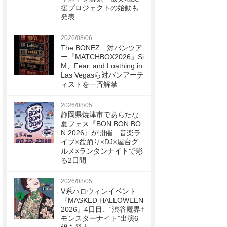
援プロジェクトの始動も
発表
2026/08/06
The BONEZ 対バンツア
ー『MATCHBOX2026』Si
M、Fear, and Loathing in
Las Vegasら対バンアーテ
ィストを一斉解禁
2026/08/05
静岡県焼津市であらたな
夏フェス『BON BON BO
N 2026』が開催 音楽ラ
イブ×盆踊り×DJ×屋台グ
ルメ×ランタンナイトで彩
る2日間
2026/08/05
V系ハロウィンイベント
『MASKED HALLOWEEN
2026』4日目、“渋谷魔界†
モンスターナイト”出演6