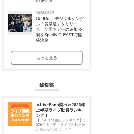
組を発表
2026/08/05
OddRe:、デジタルシング
ル「黄泉還」をリリー
ス 全国ツアーの追加公
演をSpotify O-EASTで開
催決定
もっと見る
編集部
≪LiveFans調べ≫2026年
上半期ライブ動員ランキ
ング！
【LiveFans独自ランキング】2
026年上半期、ライブの動員数
が多かったのは…！？