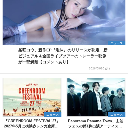
ニュース
柴咲コウ、新作EP『泡沫』のリリースが決定 新
ビジュアル＆全国ライブツアーのトレーラー映像
が一部解禁【コメントあり】
2026/08/10 (月)
ニュース
ニュース
『GREENROOM FESTIVAL'27』
Panorama Panama Town、主催
2027年5月に横浜赤レンガ倉庫、
フェスの第1弾出演アーティスト