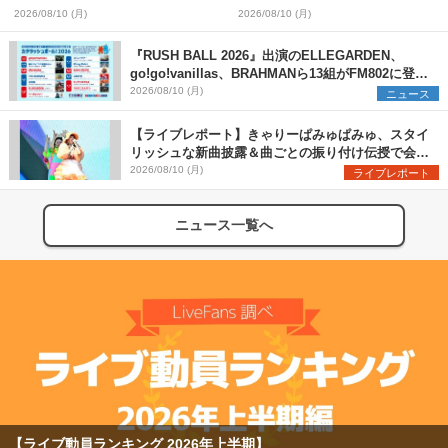
神戸メリケンパークで開催決定
として愛はズボーン、夜の本気ダ
2026/08/10 (月)
2026/08/10 (月)
ンスらを発表 「plus∈you」の
MVも公開に
『RUSH BALL 2026』出演のELLEGARDEN、
go!go!vanillas、BRAHMANら13組がFM802に登
場、他出演アーティストの“渾身の1曲”をセレクト
2026/08/10 (月)
ニュース
【ライブレポート】きゃりーぱみゅぱみゅ、スタイ
リッシュな新曲披露＆曲ごとの振り付け伝授で会場
を盛り上げまくる！＜LuckyFes’26＞
2026/08/10 (月)
ライブレポート
ニュース一覧へ
【ライブ動員ランキング 2026年上半期】