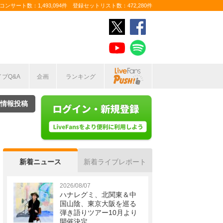
ンサート数：1,493,094件 登録セットリスト数：472,280件
イブQ&A
企画
ランキング
情報投稿
新着ニュース
新着ライブレポート
2026/08/07
ハナレグミ、北関東＆中
国山陰、東京大阪を巡る
弾き語りツアー10月より
開催決定