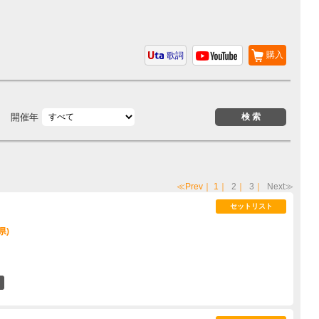
購入
歌詞
開催年
≪Prev
｜
1
｜
2
｜
3
｜
Next≫
セットリスト
県)
7