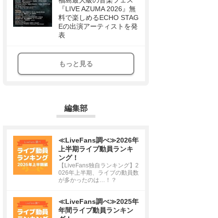
福島最大級の音楽フェス
『LIVE AZUMA 2026』無
料で楽しめるECHO STAG
Eの出演アーティストを発
表
もっと見る
編集部
≪LiveFans調べ≫2026年
上半期ライブ動員ランキ
ング！
【LiveFans独自ランキング】2
026年上半期、ライブの動員数
が多かったのは…！？
≪LiveFans調べ≫2025年
年間ライブ動員ランキン