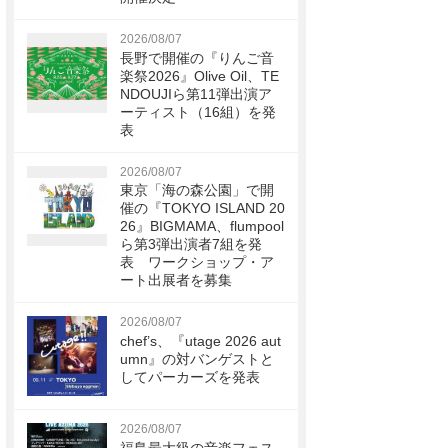
2026/08/07
長野で開催の『りんご音
楽祭2026』Olive Oil、TE
NDOUJIら第11弾出演ア
ーティスト（16組）を発
表
2026/08/07
東京「海の森公園」で開
催の『TOKYO ISLAND 20
26』BIGMAMA、flumpool
ら第3弾出演者7組を発
表 ワークショップ・ア
ート出展者を募集
2026/08/07
chef’s、『utage 2026 aut
umn』の対バンゲストと
してパーカーズを発表
2026/08/07