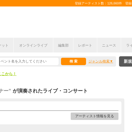
登録アーティスト数：126,660件 登録コ
ケット
オンラインライブ
編集部
レポート
ニュース
ラ
ここから！
新規
ジャンル検索
上半期編発表！
ここから！
上半期編発表！
ナー”
が演奏されたライブ・コンサート
アーティスト情報を見る