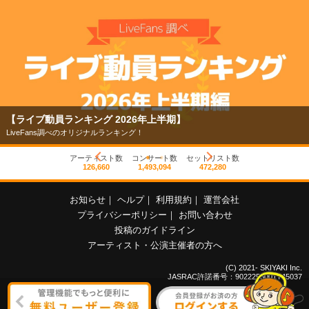
【ライブ動員ランキング 2026年上半期】
LiveFans調べのオリジナルランキング！
アーティスト数
コンサート数
セットリスト数
126,660
1,493,094
472,280
お知らせ
｜
ヘルプ
｜
利用規約
｜
運営会社
プライバシーポリシー
｜
お問い合わせ
投稿のガイドライン
アーティスト・公演主催者の方へ
(C) 2021- SKIYAKI Inc.
JASRAC許諾番号：9022255001Y45037