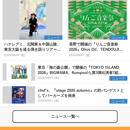
ニュース
ニュース
ハナレグミ、北関東＆中国山陰、
長野で開催の『りんご音楽祭
東京大阪を巡る弾き語りツアー10
2026』Olive Oil、TENDOUJIら
月より開催決定
第11弾出演アーティスト（16組）
2026/08/07 (金)
2026/08/07 (金)
を発表
東京「海の森公園」で開催の『TOKYO ISLAND
2026』BIGMAMA、flumpoolら第3弾出演者7組を
発表 ワークショップ・アート出展者を募集
2026/08/07 (金)
ニュース
chef’s、『utage 2026 autumn』の対バンゲストと
してパーカーズを発表
2026/08/07 (金)
ニュース
ニュース一覧へ