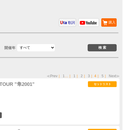
購入
歌詞
開催年
≪Prev
｜
1
…｜
1
｜
2
｜
3
｜
4
｜
5
｜
Next≫
TOUR "隼2001"
セットリスト
1