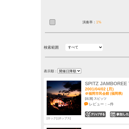
演奏率：
1%
検索範囲
表示順：
SPITZ JAMBOREE 
2001/04/02 (月)
＠福岡市民会館 (福岡県)
[出演] スピッツ
レビュー：--件
0
ロック
ポップス