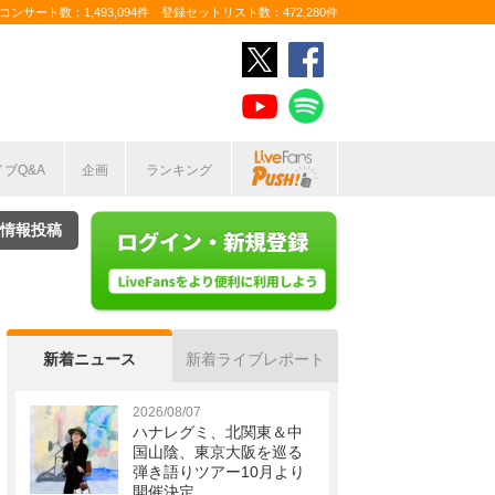
ンサート数：1,493,094件 登録セットリスト数：472,280件
イブQ&A
企画
ランキング
情報投稿
新着ニュース
新着ライブレポート
2026/08/07
ハナレグミ、北関東＆中
国山陰、東京大阪を巡る
弾き語りツアー10月より
開催決定