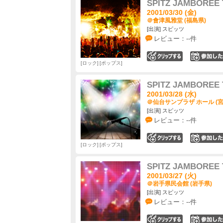
SPITZ JAMBOREE 
2001/03/30 (金)
＠會津風雅堂 (福島県)
[出演] スピッツ
レビュー：--件
0
ロック
ポップス
SPITZ JAMBOREE 
2001/03/28 (水)
＠仙台サンプラザ ホール (宮
[出演] スピッツ
レビュー：--件
0
ロック
ポップス
SPITZ JAMBOREE 
2001/03/27 (火)
＠岩手県民会館 (岩手県)
[出演] スピッツ
レビュー：--件
0