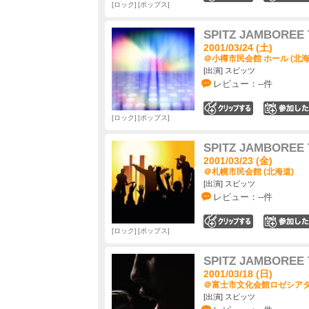
ロック
ポップス
SPITZ JAMBOREE 
2001/03/24 (土)
＠小樽市民会館 ホール (北海
[出演] スピッツ
レビュー：--件
0
ロック
ポップス
SPITZ JAMBOREE 
2001/03/23 (金)
＠札幌市民会館 (北海道)
[出演] スピッツ
レビュー：--件
0
ロック
ポップス
SPITZ JAMBOREE 
2001/03/18 (日)
＠富士市文化会館ロゼシアター
[出演] スピッツ