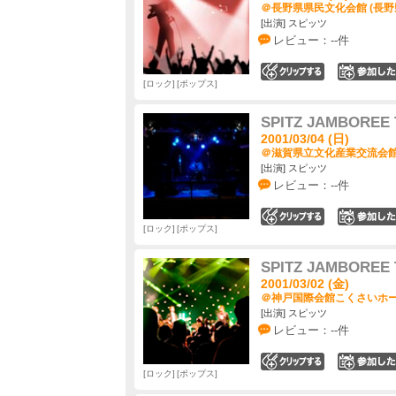
＠長野県県民文化会館 (長野
[出演] スピッツ
レビュー：--件
0
ロック
ポップス
SPITZ JAMBOREE 
2001/03/04 (日)
＠滋賀県立文化産業交流会館 
[出演] スピッツ
レビュー：--件
0
ロック
ポップス
SPITZ JAMBOREE 
2001/03/02 (金)
＠神戸国際会館こくさいホール
[出演] スピッツ
レビュー：--件
0
ロック
ポップス