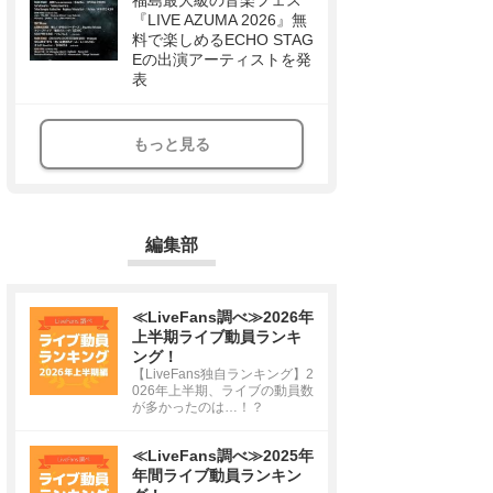
福島最大級の音楽フェス
『LIVE AZUMA 2026』無
料で楽しめるECHO STAG
Eの出演アーティストを発
表
もっと見る
編集部
≪LiveFans調べ≫2026年
上半期ライブ動員ランキ
ング！
【LiveFans独自ランキング】2
026年上半期、ライブの動員数
が多かったのは…！？
≪LiveFans調べ≫2025年
年間ライブ動員ランキン