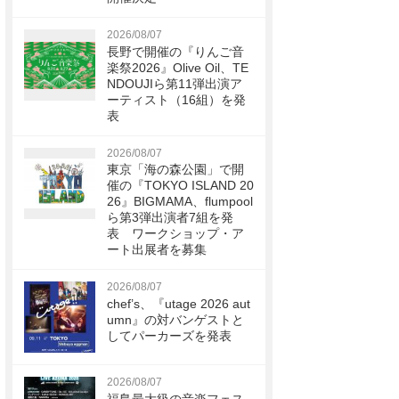
2026/08/07
長野で開催の『りんご音
楽祭2026』Olive Oil、TE
NDOUJIら第11弾出演ア
ーティスト（16組）を発
表
2026/08/07
東京「海の森公園」で開
催の『TOKYO ISLAND 20
26』BIGMAMA、flumpool
ら第3弾出演者7組を発
表 ワークショップ・ア
ート出展者を募集
2026/08/07
chef’s、『utage 2026 aut
umn』の対バンゲストと
してパーカーズを発表
2026/08/07