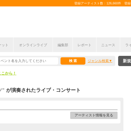
登録アーティスト数：126,660件 登録コ
ケット
オンラインライブ
編集部
レポート
ニュース
ラ
ここから！
新規
ジャンル検索
上半期編発表！
ここから！
上半期編発表！
ツ”
が演奏されたライブ・コンサート
アーティスト情報を見る