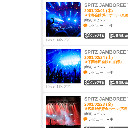
SPITZ JAMBOREE 
2001/03/01 (木)
＠京都会館 第一ホール (京都
[出演] スピッツ
レビュー：--件
0
ロック
ポップス
SPITZ JAMBOREE 
2001/02/24 (土)
＠下関市民会館 (山口県)
[出演] スピッツ
レビュー：--件
0
ロック
ポップス
SPITZ JAMBOREE 
2001/02/23 (金)
＠広島郵便貯金ホール (広島
[出演] スピッツ
レビュー：--件