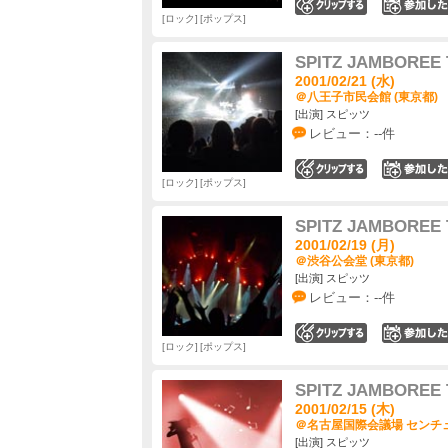
0
ロック
ポップス
SPITZ JAMBOREE 
2001/02/21 (水)
＠八王子市民会館 (東京都)
[出演] スピッツ
レビュー：--件
0
ロック
ポップス
SPITZ JAMBOREE 
2001/02/19 (月)
＠渋谷公会堂 (東京都)
[出演] スピッツ
レビュー：--件
0
ロック
ポップス
SPITZ JAMBOREE 
2001/02/15 (木)
＠名古屋国際会議場 センチュ
[出演] スピッツ