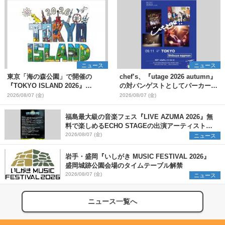
ニュース
ニュース
東京「海の森公園」で開催の
chef’s、『utage 2026 autumn』
『TOKYO ISLAND 2026』
の対バンゲストとしてパーカーズ
BIGMAMA、flumpoolら第3弾出
を発表
2026/08/07 (金)
2026/08/07 (金)
演者7組を発表 ワークショッ
プ・アート出展者を募集
福島最大級の音楽フェス『LIVE AZUMA 2026』無
料で楽しめるECHO STAGEの出演アーティストを
発表
2026/08/07 (金)
ニュース
岩手・盛岡『いしがき MUSIC FESTIVAL 2026』
盛岡城跡公園会場のタイムテーブル解禁
2026/08/07 (金)
ニュース
ニュース一覧へ