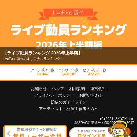
【ライブ動員ランキング 2026年上半期】
LiveFans調べのオリジナルランキング！
アーティスト数
コンサート数
セットリスト数
126,647
1,492,907
472,269
お知らせ
｜
ヘルプ
｜
利用規約
｜
運営会社
プライバシーポリシー
｜
お問い合わせ
投稿のガイドライン
アーティスト・公演主催者の方へ
(C) 2021- SKIYAKI Inc.
JASRAC許諾番号：9022255001Y45037