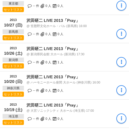
東京都
-- 件
0
人
0
人
セットリスト
2013
沢田研二 LIVE 2013「Pray」
10/27 (日)
@ 笠懸野文化ホール・パル (群馬県) 16:00
群馬県
-- 件
0
人
0
人
セットリスト
2013
沢田研二 LIVE 2013「Pray」
10/26 (土)
@ 新潟県民会館 大ホール (新潟県) 17:30
新潟県
-- 件
0
人
1
人
セットリスト
2013
沢田研二 LIVE 2013「Pray」
10/20 (日)
@ ハーモニーホール座間 大ホール (神奈川県) 16:00
神奈川県
-- 件
0
人
0
人
セットリスト
2013
沢田研二 LIVE 2013「Pray」
10/19 (土)
@ 大宮ソニックシティ 大ホール (埼玉県) 17:00
埼玉県
-- 件
0
人
0
人
セットリスト