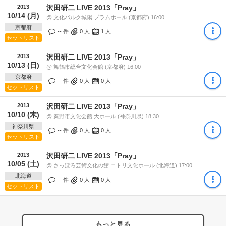
2013
沢田研二 LIVE 2013「Pray」
10/14 (月)
@ 文化パルク城陽 プラムホール (京都府) 16:00
京都府
-- 件
0
人
1
人
セットリスト
2013
沢田研二 LIVE 2013「Pray」
10/13 (日)
@ 舞鶴市総合文化会館 (京都府) 16:00
京都府
-- 件
0
人
0
人
セットリスト
2013
沢田研二 LIVE 2013「Pray」
10/10 (木)
@ 秦野市文化会館 大ホール (神奈川県) 18:30
神奈川県
-- 件
0
人
0
人
セットリスト
2013
沢田研二 LIVE 2013「Pray」
10/05 (土)
@ さっぽろ芸術文化の館 ニトリ文化ホール (北海道) 17:00
北海道
-- 件
0
人
0
人
セットリスト
もっと見る