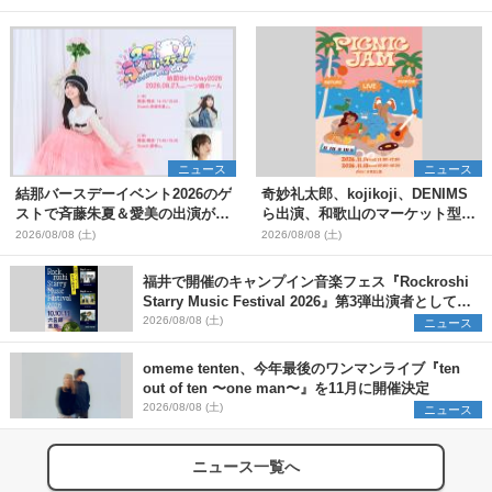
ニュース
ニュース
結那バースデーイベント2026のゲ
奇妙礼太郎、kojikoji、DENIMS
ストで斉藤朱夏＆愛美の出演が決
ら出演、和歌山のマーケット型野
定
外イベント『PICNIC JAM
2026/08/08 (土)
2026/08/08 (土)
2026』早割チケット発売開始
福井で開催のキャンプイン音楽フェス『Rockroshi
Starry Music Festival 2026』第3弾出演者として
SCOOBIE DO、かりゆし58、Reiを発表
2026/08/08 (土)
ニュース
omeme tenten、今年最後のワンマンライブ『ten
out of ten 〜one man〜』を11月に開催決定
2026/08/08 (土)
ニュース
ニュース一覧へ