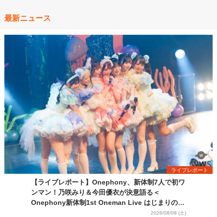
最新ニュース
ライブレポート
【ライブレポート】Onephony、新体制7人で初ワ
ンマン！乃咲みり＆今田優衣が決意語る＜
Onephony新体制1st Oneman Live はじまりの夏
＞
2026/08/08 (土)