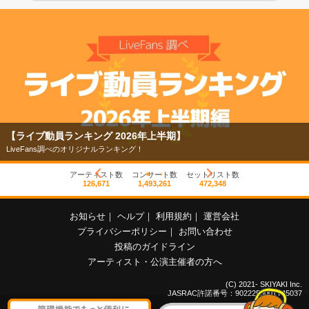
【ライブ動員ランキング 2026年上半期】
LiveFans調べのオリジナルランキング！
アーティスト数
コンサート数
セットリスト数
126,671
1,493,261
472,348
お知らせ
｜
ヘルプ
｜
利用規約
｜
運営会社
プライバシーポリシー
｜
お問い合わせ
投稿のガイドライン
アーティスト・公演主催者の方へ
(C) 2021- SKIYAKI Inc.
JASRAC許諾番号：9022255001Y45037