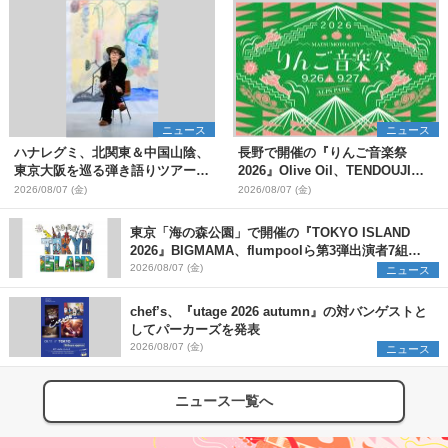
ニュース
ニュース
ハナレグミ、北関東＆中国山陰、
長野で開催の『りんご音楽祭
東京大阪を巡る弾き語りツアー10
2026』Olive Oil、TENDOUJIら
月より開催決定
第11弾出演アーティスト（16組）
2026/08/07 (金)
2026/08/07 (金)
を発表
東京「海の森公園」で開催の『TOKYO ISLAND
2026』BIGMAMA、flumpoolら第3弾出演者7組を
発表 ワークショップ・アート出展者を募集
2026/08/07 (金)
ニュース
chef’s、『utage 2026 autumn』の対バンゲストと
してパーカーズを発表
2026/08/07 (金)
ニュース
ニュース一覧へ