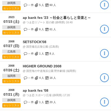
静岡県
-- 件
5
人
60
人
セットリスト
2023
ap bank fes '23 ～社会と暮らしと音楽と～
07/15 (土)
@ つま恋リゾート 彩の郷 (静岡県) 16:40
静岡県
-- 件
6
人
61
人
セットリスト
2008
SETSTOCK'08
07/27 (日)
@ 国営備北丘陵公園 (広島県)
広島県
-- 件
1
人
8
人
セットリスト
2008
HIGHER GROUND 2008
07/26 (土)
@ 国営海の中道海浜公園 野外劇場 (福岡県)
福岡県
-- 件
4
人
16
人
セットリスト
2008
ap bank fes '08
07/21 (月)
@ つま恋 スポーツ広場 (静岡県) 17:20
静岡県
-- 件
1
人
20
人
セットリスト