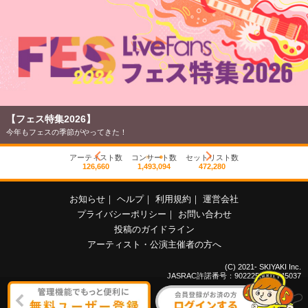
【フェス特集2026】
今年もフェスの季節がやってきた！
アーティスト数
コンサート数
セットリスト数
126,660
1,493,094
472,280
お知らせ
｜
ヘルプ
｜
利用規約
｜
運営会社
プライバシーポリシー
｜
お問い合わせ
投稿のガイドライン
アーティスト・公演主催者の方へ
(C) 2021- SKIYAKI Inc.
JASRAC許諾番号：9022255001Y45037