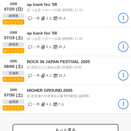
2008
ap bank fes '08
07/20 (日)
@ つま恋 スポーツ広場 (静岡県) 17:20
静岡県
-- 件
2
人
20
人
セットリスト
2008
ap bank fes '08
07/19 (土)
@ つま恋 スポーツ広場 (静岡県) 17:20
静岡県
-- 件
5
人
25
人
セットリスト
2005
ROCK IN JAPAN FESTIVAL 2005
08/06 (土)
@ 国営ひたち海浜公園 (茨城県) 19:00
茨城県
-- 件
4
人
10
人
セットリスト
2005
HIGHER GROUND 2005
07/30 (土)
@ 国営海の中道海浜公園 野外劇場 (福岡県)
福岡県
-- 件
4
人
7
人
セットリスト
もっと見る