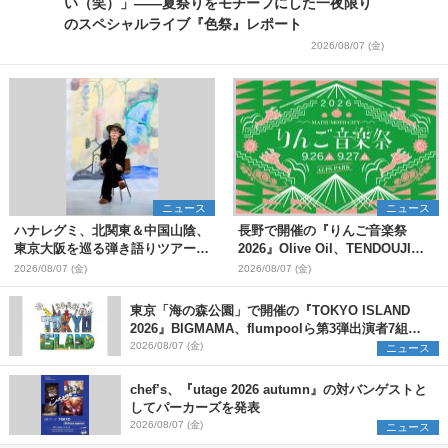
い（笑）」――夏祭りをモチーフにした一夜限り
のスペシャルライブ『色祭』レポート
2026/08/07 (金)
ニュース
ニュース
ハナレグミ、北関東＆中国山陰、
長野で開催の『りんご音楽祭
東京大阪を巡る弾き語りツアー10
2026』Olive Oil、TENDOUJIら
月より開催決定
第11弾出演アーティスト（16組）
2026/08/07 (金)
2026/08/07 (金)
を発表
東京「海の森公園」で開催の『TOKYO ISLAND
2026』BIGMAMA、flumpoolら第3弾出演者7組を
発表 ワークショップ・アート出展者を募集
2026/08/07 (金)
ニュース
chef’s、『utage 2026 autumn』の対バンゲストと
してパーカーズを発表
2026/08/07 (金)
ニュース