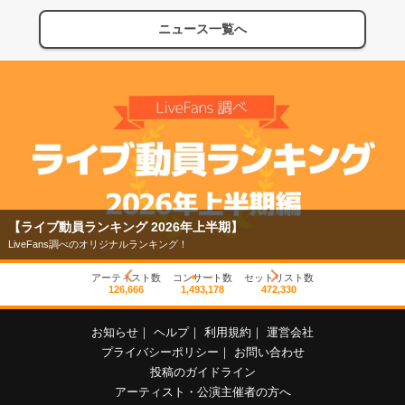
ニュース一覧へ
】
【フェス特集2026】
今年もフェスの季節がやってきた！
アーティスト数
コンサート数
セットリスト数
126,666
1,493,178
472,330
お知らせ
｜
ヘルプ
｜
利用規約
｜
運営会社
プライバシーポリシー
｜
お問い合わせ
投稿のガイドライン
アーティスト・公演主催者の方へ