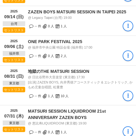
セットリスト
2025
ZAZEN BOYS MATSURI SESSION IN TAIPEI 2025
09/14 (日)
@ Legacy Taipei (台湾) 19:00
台湾
-- 件
0
人
1
人
セットリスト
2025
ONE PARK FESTIVAL 2025
09/06 (土)
@ 福井市中央公園 特設会場 (福井県) 17:00
福井県
-- 件
0
人
2
人
セットリスト
2025
地獄のTHE MATSURI SESSION
08/31 (日)
@ 日比谷野外大音楽堂 (東京都) 17:30
[出演] ZAZEN BOYS, 向井秀徳アコースティック & エレクトリック, か
東京都
もめ児童合唱団, 松重豊
セットリスト
-- 件
1
人
10
人
2025
MATSURI SESSION LIQUIDROOM 21st
07/31 (木)
ANNIVERSARY ZAZEN BOYS
東京都
@ 恵比寿LIQUIDROOM (東京都) 19:00
セットリスト
-- 件
0
人
1
人