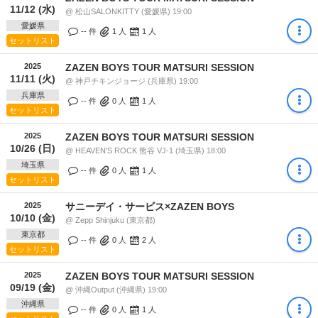
11/12 (水)
@ 松山SALONKITTY (愛媛県) 19:00
愛媛県
-- 件
1
人
1
人
セットリスト
2025
ZAZEN BOYS TOUR MATSURI SESSION
11/11 (火)
@ 神戸チキンジョージ (兵庫県) 19:00
兵庫県
-- 件
0
人
1
人
セットリスト
2025
ZAZEN BOYS TOUR MATSURI SESSION
10/26 (日)
@ HEAVEN'S ROCK 熊谷 VJ-1 (埼玉県) 18:00
埼玉県
-- 件
0
人
1
人
セットリスト
2025
サニーデイ・サービス×ZAZEN BOYS
10/10 (金)
@ Zepp Shinjuku (東京都)
東京都
-- 件
0
人
2
人
セットリスト
2025
ZAZEN BOYS TOUR MATSURI SESSION
09/19 (金)
@ 沖縄Output (沖縄県) 19:00
沖縄県
-- 件
0
人
1
人