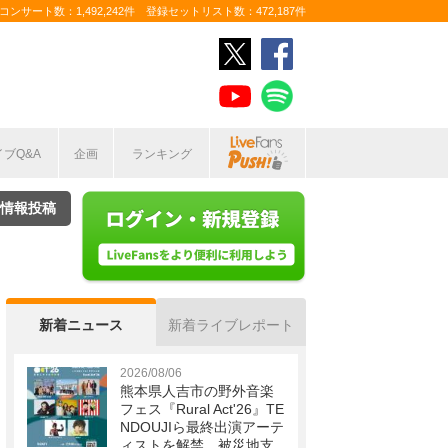
ンサート数：1,492,242件 登録セットリスト数：472,187件
イブQ&A
企画
ランキング
情報投稿
新着ニュース
新着ライブレポート
2026/08/06
熊本県人吉市の野外音楽
フェス『Rural Act'26』TE
NDOUJIら最終出演アーテ
ィストを解禁 被災地支