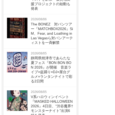
援プロジェクトの始動も
発表
2026/08/06
The BONEZ 対バンツア
ー『MATCHBOX2026』Si
M、Fear, and Loathing in
Las Vegasら対バンアーテ
ィストを一斉解禁
2026/08/05
静岡県焼津市であらたな
夏フェス『BON BON BO
N 2026』が開催 音楽ラ
イブ×盆踊り×DJ×屋台グ
ルメ×ランタンナイトで彩
る2日間
2026/08/05
V系ハロウィンイベント
『MASKED HALLOWEEN
2026』4日目、“渋谷魔界†
モンスターナイト”出演6