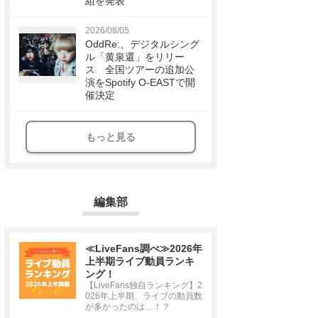
組を発表
2026/08/05
OddRe:、デジタルシング
ル「黄泉還」をリリー
ス 全国ツアーの追加公
演をSpotify O-EASTで開
催決定
もっと見る
編集部
≪LiveFans調べ≫2026年
上半期ライブ動員ランキ
ング！
【LiveFans独自ランキング】2
026年上半期、ライブの動員数
が多かったのは…！？