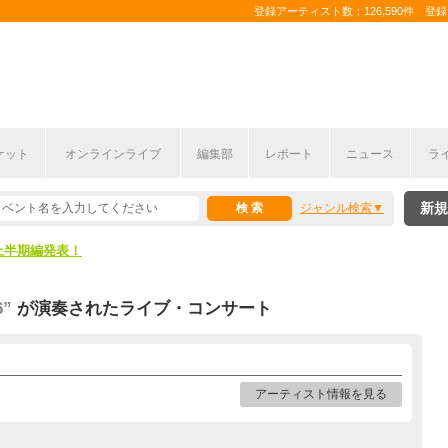
登録アーティスト数：126,590件 登録コ
ケット
オンラインライブ
編集部
レポート
ニュース
ラ
新規
ジャンル検索
ここから！
上半期編発表！
ここから！
6”
が演奏されたライブ・コンサート
上半期編発表！
アーティスト情報を見る