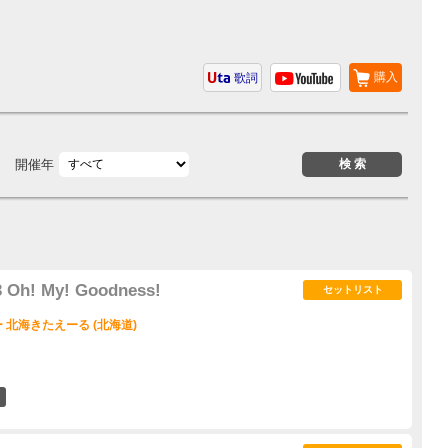
購入
歌詞
開催年
 Oh! My! Goodness!
セットリスト
北海きたえーる (北海道)
3