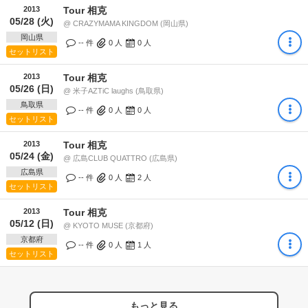
2013
Tour 相克
05/28 (火)
@ CRAZYMAMA KINGDOM (岡山県)
岡山県
-- 件
0
人
0
人
セットリスト
2013
Tour 相克
05/26 (日)
@ 米子AZTiC laughs (鳥取県)
鳥取県
-- 件
0
人
0
人
セットリスト
2013
Tour 相克
05/24 (金)
@ 広島CLUB QUATTRO (広島県)
広島県
-- 件
0
人
2
人
セットリスト
2013
Tour 相克
05/12 (日)
@ KYOTO MUSE (京都府)
京都府
-- 件
0
人
1
人
セットリスト
もっと見る