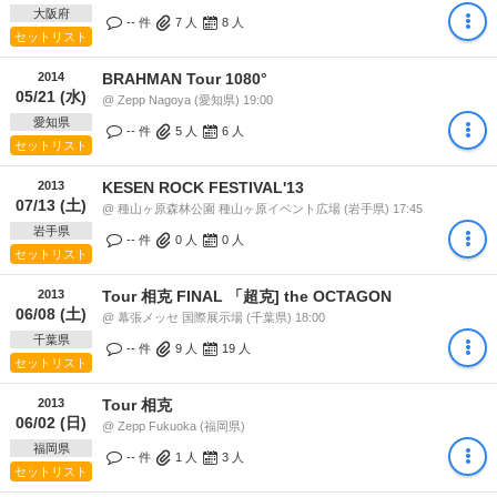
大阪府
-- 件
7
人
8
人
セットリスト
2014
BRAHMAN Tour 1080°
05/21 (水)
@ Zepp Nagoya (愛知県) 19:00
愛知県
-- 件
5
人
6
人
セットリスト
2013
KESEN ROCK FESTIVAL'13
07/13 (土)
@ 種山ヶ原森林公園 種山ヶ原イベント広場 (岩手県) 17:45
岩手県
-- 件
0
人
0
人
セットリスト
2013
Tour 相克 FINAL 「超克] the OCTAGON
06/08 (土)
@ 幕張メッセ 国際展示場 (千葉県) 18:00
千葉県
-- 件
9
人
19
人
セットリスト
2013
Tour 相克
06/02 (日)
@ Zepp Fukuoka (福岡県)
福岡県
-- 件
1
人
3
人
セットリスト