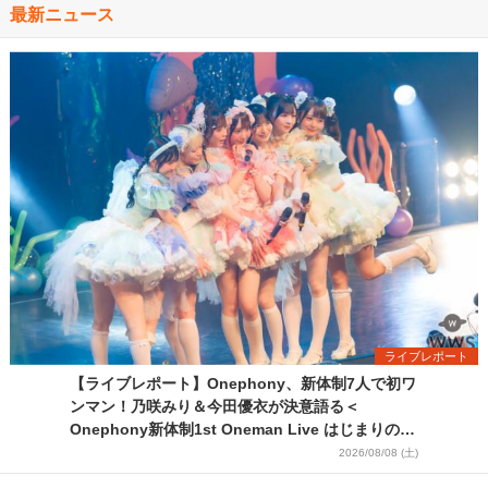
最新ニュース
ライブレポート
【ライブレポート】Onephony、新体制7人で初ワ
ンマン！乃咲みり＆今田優衣が決意語る＜
Onephony新体制1st Oneman Live はじまりの夏
＞
2026/08/08 (土)