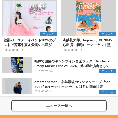
ニュース
ニュース
結那バースデーイベント2026のゲ
奇妙礼太郎、kojikoji、DENIMS
ストで斉藤朱夏＆愛美の出演が決
ら出演、和歌山のマーケット型野
定
外イベント『PICNIC JAM
2026/08/08 (土)
2026/08/08 (土)
2026』早割チケット発売開始
福井で開催のキャンプイン音楽フェス『Rockroshi
Starry Music Festival 2026』第3弾出演者として
SCOOBIE DO、かりゆし58、Reiを発表
2026/08/08 (土)
ニュース
omeme tenten、今年最後のワンマンライブ『ten
out of ten 〜one man〜』を11月に開催決定
2026/08/08 (土)
ニュース
ニュース一覧へ