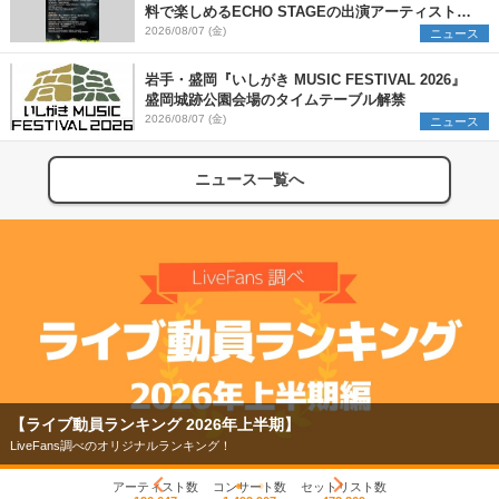
料で楽しめるECHO STAGEの出演アーティストを
発表
2026/08/07 (金)
ニュース
岩手・盛岡『いしがき MUSIC FESTIVAL 2026』
盛岡城跡公園会場のタイムテーブル解禁
2026/08/07 (金)
ニュース
ニュース一覧へ
【ライブ動員ランキング 2026年上半期】
LiveFans調べのオリジナルランキング！
アーティスト数
コンサート数
セットリスト数