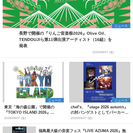
ニュース
長野で開催の『りんご音楽祭2026』Olive Oil、
TENDOUJIら第11弾出演アーティスト（16組）を
発表
2026/08/07 (金)
ニュース
ニュース
東京「海の森公園」で開催の
chef’s、『utage 2026 autumn』
『TOKYO ISLAND 2026』
の対バンゲストとしてパーカーズ
BIGMAMA、flumpoolら第3弾出
を発表
2026/08/07 (金)
2026/08/07 (金)
演者7組を発表 ワークショッ
プ・アート出展者を募集
福島最大級の音楽フェス『LIVE AZUMA 2026』無