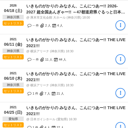
2026
いきものがかりの みなさん、こんにつあー!! 2026-
04/18 (土)
2027 超全国あんぎゃー!! ～47都道府県ぐるっと日本一
神奈川県
周しまSHOW!!～
@ 厚木市文化会館 大ホール (神奈川県) 18:00
セットリスト
-- 件
2
人
4
人
2021
いきものがかりの みなさん、こんにつあー!! THE LIVE
06/11 (金)
2021!!!
神奈川県
@ 横浜アリーナ (神奈川県) 18:30
セットリスト
-- 件
11
人
44
人
2021
いきものがかりの みなさん、こんにつあー!! THE LIVE
06/10 (木)
2021!!!
神奈川県
@ 横浜アリーナ (神奈川県) 18:30
セットリスト
1 件
7
人
21
人
2021
いきものがかりの みなさん、こんにつあー!! THE LIVE
04/25 (日)
2021!!!
愛知県
@ 日本ガイシホール (愛知県) 16:30
セットリスト
1 件
4
人
27
人