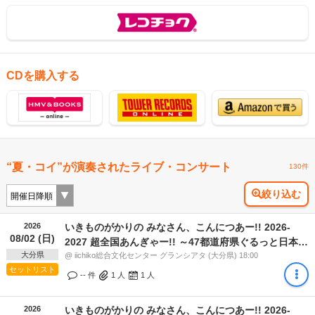
CDを購入する
“夏・コイ”が演奏されたライブ・コンサート
130件
絞り込む
2026
いきものがかりの みなさん、こんにつあー!! 2026-
08/02 (日)
2027 超全国あんぎゃー!! ～47都道府県ぐるっと日本一
大分県
周しまSHOW!!～
@ iichiko総合文化センター グランシアタ (大分県) 18:00
セットリスト
-- 件
1
人
1
人
2026
いきものがかりの みなさん、こんにつあー!! 2026-