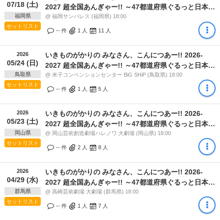
07/18 (土)
2027 超全国あんぎゃー!! ～47都道府県ぐるっと日本一
福岡県
周しまSHOW!!～
@ 福岡サンパレス (福岡県) 18:00
セットリスト
-- 件
1
人
11
人
2026
いきものがかりの みなさん、こんにつあー!! 2026-
05/24 (日)
2027 超全国あんぎゃー!! ～47都道府県ぐるっと日本一
鳥取県
周しまSHOW!!～
@ 米子コンベンションセンター BiG SHiP (鳥取県) 18:00
セットリスト
-- 件
1
人
5
人
2026
いきものがかりの みなさん、こんにつあー!! 2026-
05/23 (土)
2027 超全国あんぎゃー!! ～47都道府県ぐるっと日本一
岡山県
周しまSHOW!!～
@ 岡山芸術創造劇場ハレノワ 大劇場 (岡山県) 18:00
セットリスト
-- 件
2
人
8
人
2026
いきものがかりの みなさん、こんにつあー!! 2026-
04/29 (水)
2027 超全国あんぎゃー!! ～47都道府県ぐるっと日本一
群馬県
周しまSHOW!!～
@ 高崎芸術劇場 大劇場 (群馬県) 18:00
セットリスト
-- 件
1
人
7
人