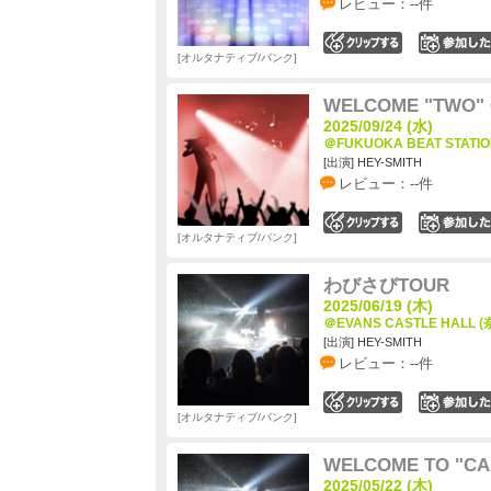
レビュー：--件
0
オルタナティブ/パンク
WELCOME "TWO" 
2025/09/24 (水)
＠FUKUOKA BEAT STATI
[出演] HEY-SMITH
レビュー：--件
0
オルタナティブ/パンク
わびさびTOUR
2025/06/19 (木)
＠EVANS CASTLE HALL 
[出演] HEY-SMITH
レビュー：--件
0
オルタナティブ/パンク
WELCOME TO "CA
2025/05/22 (木)