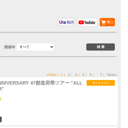
購入
歌詞
開催年
≪Prev
｜
1
｜
2
｜
3
｜
4
｜
5
｜…
7
｜
Next≫
 ANNIVERSARY 47都道府県ツアー "ALL
セットリスト
R"
)
0