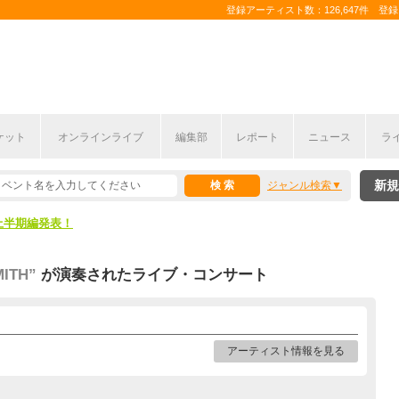
登録アーティスト数：126,647件 登録コ
ケット
オンラインライブ
編集部
レポート
ニュース
ラ
新規
ジャンル検索
ここから！
上半期編発表！
ここから！
MITH”
が演奏されたライブ・コンサート
上半期編発表！
アーティスト情報を見る