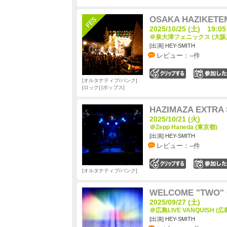
OSAKA HAZIKETEM
2025/10/25 (土) 19:05
＠泉大津フェニックス (大阪
[出演] HEY-SMITH
レビュー：--件
0
オルタナティブ/パンク
ロック
ポップス
HAZIMAZA EXTRA
2025/10/21 (火)
＠Zepp Haneda (東京都)
[出演] HEY-SMITH
レビュー：--件
0
オルタナティブ/パンク
WELCOME "TWO" 
2025/09/27 (土)
＠広島LIVE VANQUISH (広
[出演] HEY-SMITH