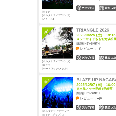
0
ロック
オルタナティブ/パンク
アイドル
TRIANGLE 2026
2026/04/25 (土) 19:15
＠シーサイドももち海浜公園 
[出演] HEY-SMITH
レビュー：--件
0
オルタナティブ/パンク
ロック
ハードロック/メタル
BLAZE UP NAGASA
2025/12/07 (日) 16:00
＠出島メッセ長崎 (長崎県)
[出演] HEY-SMITH
レビュー：--件
0
オルタナティブ/パンク
ロック
ポップス