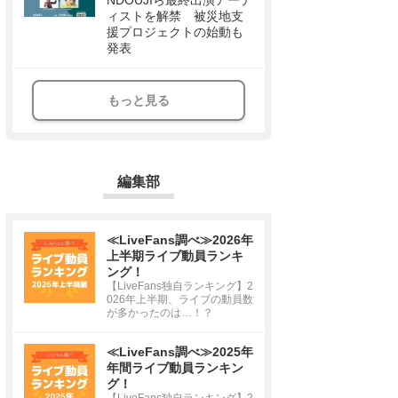
NDOUJIら最終出演アーテ
ィストを解禁 被災地支
援プロジェクトの始動も
発表
もっと見る
編集部
≪LiveFans調べ≫2026年
上半期ライブ動員ランキ
ング！
【LiveFans独自ランキング】2
026年上半期、ライブの動員数
が多かったのは…！？
≪LiveFans調べ≫2025年
年間ライブ動員ランキン
グ！
【LiveFans独自ランキング】2