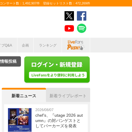
ンサート数：1,492,907件 登録セットリスト数：472,269件
イブQ&A
企画
ランキング
情報投稿
新着ニュース
新着ライブレポート
2026/08/07
chef’s、『utage 2026 aut
umn』の対バンゲストと
してパーカーズを発表