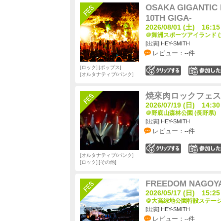
OSAKA GIGANTIC 
10TH GIGA-
2026/08/01 (土) 16:15
＠舞洲スポーツアイランド (
[出演] HEY-SMITH
レビュー：--件
ロック
ポップス
0
オルタナティブ/パンク
焼來肉ロックフェス2
2026/07/19 (日) 14:30
＠野底山森林公園 (長野県)
[出演] HEY-SMITH
レビュー：--件
0
オルタナティブ/パンク
ロック
その他
FREEDOM NAGOYA
2026/05/17 (日) 15:25
＠大高緑地公園特設ステージ 
[出演] HEY-SMITH
レビュー：--件