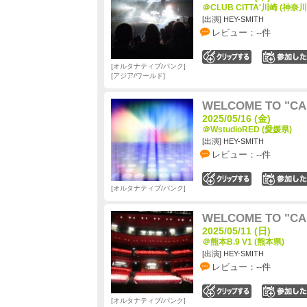
＠CLUB CITTA'川崎 (神奈川
[出演] HEY-SMITH
レビュー：--件
0
オルタナティブ/パンク
アジア/ワールド
WELCOME TO "CA
2025/05/16 (金)
＠WstudioRED (愛媛県)
[出演] HEY-SMITH
レビュー：--件
0
オルタナティブ/パンク
WELCOME TO "CA
2025/05/11 (日)
＠熊本B.9 V1 (熊本県)
[出演] HEY-SMITH
レビュー：--件
0
オルタナティブ/パンク