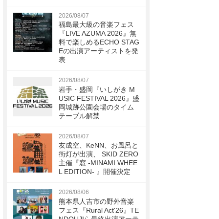
2026/08/07
福島最大級の音楽フェス
『LIVE AZUMA 2026』無
料で楽しめるECHO STAG
Eの出演アーティストを発
表
2026/08/07
岩手・盛岡『いしがき M
USIC FESTIVAL 2026』盛
岡城跡公園会場のタイム
テーブル解禁
2026/08/07
友成空、KeNN、お風呂と
街灯が出演、 SKID ZERO
主催『窓 -MINAMI WHEE
L EDITION- 』開催決定
2026/08/06
熊本県人吉市の野外音楽
フェス『Rural Act'26』TE