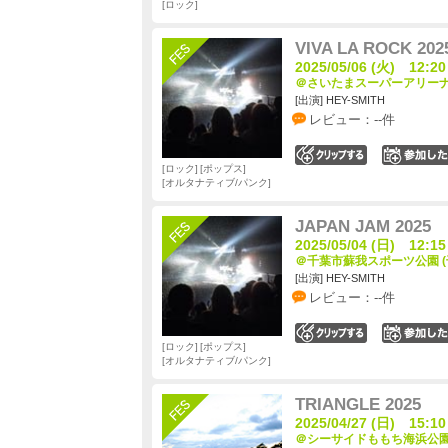
ロック
VIVA LA ROCK 202
2025/05/06 (火) 12:20
＠さいたまスーパーアリーナ 
[出演] HEY-SMITH
レビュー：--件
0
ロック
ポップス
オルタナティブ/パンク
JAPAN JAM 2025
2025/05/04 (日) 12:15
＠千葉市蘇我スポーツ公園 (
[出演] HEY-SMITH
レビュー：--件
0
ロック
ポップス
オルタナティブ/パンク
TRIANGLE 2025
2025/04/27 (日) 15:10
＠シーサイドももち海浜公園 