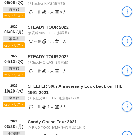
06/08 (水)
@ Hachioji RIPS (東京都)
東京都
-- 件
0
人
0
人
セットリスト
2022
STEADY TOUR 2022
06/06 (月)
@ 高崎club FLEEZ (群馬県)
群馬県
-- 件
0
人
1
人
セットリスト
2022
STEADY TOUR 2022
04/13 (水)
@ Spotify O-EAST (東京都)
東京都
-- 件
0
人
1
人
セットリスト
2021
SHELTER 30th Anniversary Look back on THE
10/20 (水)
1991-2021
東京都
@ 下北沢SHELTER (東京都) 19:00
セットリスト
-- 件
1
人
2
人
2021
Candy Cruise Tour 2021
06/28 (月)
@ F.A.D YOKOHAMA (神奈川県) 18:45
神奈川県