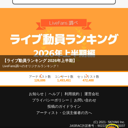
【フェス特集2026】
今年もフェスの季節がやってきた！
アーティスト数
コンサート数
セットリスト数
126,686
1,493,451
472,488
お知らせ
｜
ヘルプ
｜
利用規約
｜
運営会社
プライバシーポリシー
｜
お問い合わせ
投稿のガイドライン
アーティスト・公演主催者の方へ
(C) 2021- SKIYAKI Inc.
JASRAC許諾番号：9022255001Y45037