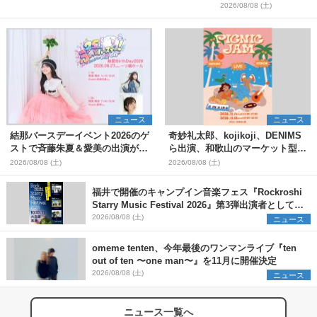
＞
2026/08/08 (土)
ニュース
ニュース
結那バースデーイベント2026のゲ
奇妙礼太郎、kojikoji、DENIMS
ストで斉藤朱夏＆愛美の出演が決
ら出演、和歌山のマーケット型野
定
外イベント『PICNIC JAM
2026/08/08 (土)
2026/08/08 (土)
2026』早割チケット発売開始
福井で開催のキャンプイン音楽フェス『Rockroshi
Starry Music Festival 2026』第3弾出演者として
SCOOBIE DO、かりゆし58、Reiを発表
2026/08/08 (土)
ニュース
omeme tenten、今年最後のワンマンライブ『ten
out of ten 〜one man〜』を11月に開催決定
2026/08/08 (土)
ニュース
ニュース一覧へ