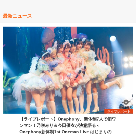
最新ニュース
ライブレポート
【ライブレポート】Onephony、新体制7人で初ワ
ンマン！乃咲みり＆今田優衣が決意語る＜
Onephony新体制1st Oneman Live はじまりの夏