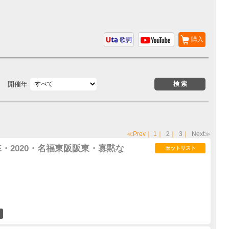
購入
歌詞
開催年
≪Prev
｜
1
｜
2
｜
3
｜
Next≫
E・2020・名福東阪阪東・寡黙な
セットリスト
5