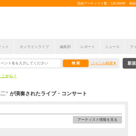
登録アーティスト数：126,660件 登録コ
ケット
オンラインライブ
編集部
レポート
ニュース
ラ
ここから！
新規
ジャンル検索
上半期編発表！
ここから！
上半期編発表！
研二”
が演奏されたライブ・コンサート
アーティスト情報を見る