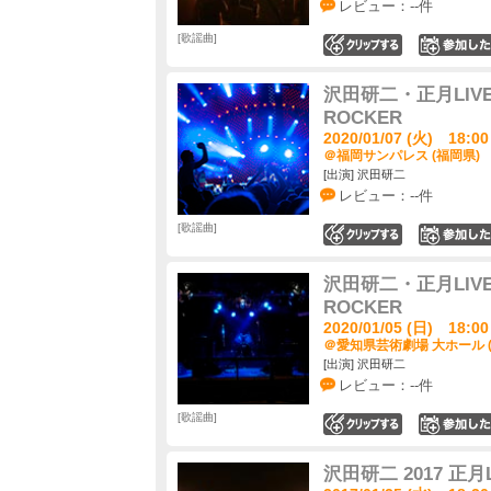
レビュー：--件
歌謡曲
0
沢田研二・正月LIV
ROCKER
2020/01/07 (火) 18:00
＠福岡サンパレス (福岡県)
[出演] 沢田研二
レビュー：--件
歌謡曲
0
沢田研二・正月LIV
ROCKER
2020/01/05 (日) 18:00
＠愛知県芸術劇場 大ホール 
[出演] 沢田研二
レビュー：--件
歌謡曲
0
沢田研二 2017 正月L