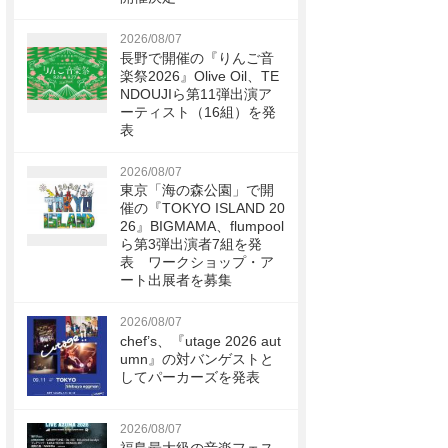
2026/08/07
長野で開催の『りんご音
楽祭2026』Olive Oil、TE
NDOUJIら第11弾出演ア
ーティスト（16組）を発
表
2026/08/07
東京「海の森公園」で開
催の『TOKYO ISLAND 20
26』BIGMAMA、flumpool
ら第3弾出演者7組を発
表 ワークショップ・ア
ート出展者を募集
2026/08/07
chef’s、『utage 2026 aut
umn』の対バンゲストと
してパーカーズを発表
2026/08/07