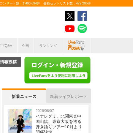
ンサート数：1,493,094件 登録セットリスト数：472,280件
イブQ&A
企画
ランキング
情報投稿
新着ニュース
新着ライブレポート
2026/08/07
ハナレグミ、北関東＆中
国山陰、東京大阪を巡る
弾き語りツアー10月より
開催決定