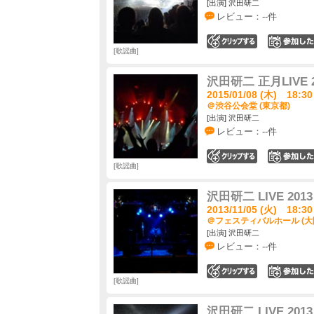
[出演] 沢田研二
レビュー：--件
0
歌謡曲
沢田研二 正月LIVE 2
2015/01/08 (木) 18:30
＠渋谷公会堂 (東京都)
[出演] 沢田研二
レビュー：--件
0
歌謡曲
沢田研二 LIVE 201
2013/11/05 (火) 18:30
＠フェスティバルホール (大
[出演] 沢田研二
レビュー：--件
0
歌謡曲
沢田研二 LIVE 201