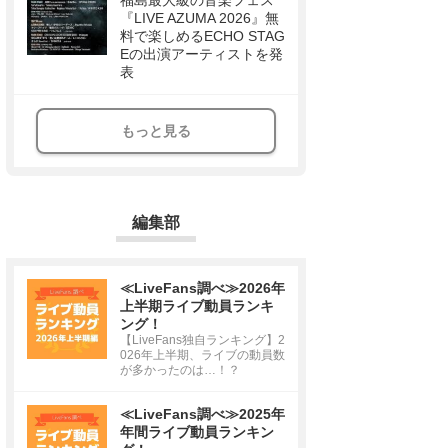
福島最大級の音楽フェス
『LIVE AZUMA 2026』無
料で楽しめるECHO STAG
Eの出演アーティストを発
表
もっと見る
編集部
≪LiveFans調べ≫2026年
上半期ライブ動員ランキ
ング！
【LiveFans独自ランキング】2
026年上半期、ライブの動員数
が多かったのは…！？
≪LiveFans調べ≫2025年
年間ライブ動員ランキン