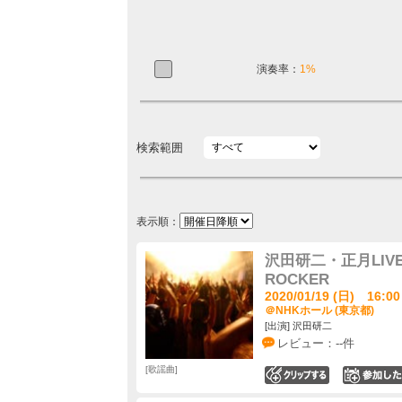
演奏率：
1%
検索範囲
表示順：
沢田研二・正月LIV
ROCKER
2020/01/19 (日) 16:00
＠NHKホール (東京都)
[出演] 沢田研二
レビュー：--件
歌謡曲
0